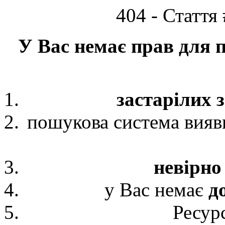
404 - Стаття
У Вас немає
прав
для п
застарілих 
пошукова система вия
невірно
у Вас немає
д
Ресур