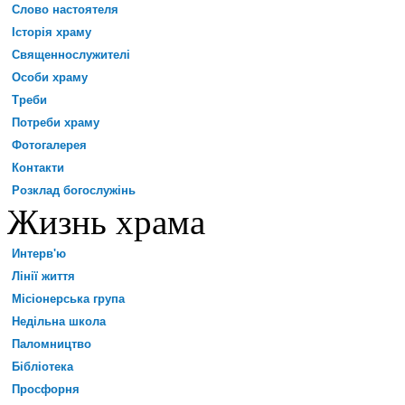
Слово настоятеля
Історія храму
Священнослужителі
Особи храму
Треби
Потреби храму
Фотогалерея
Контакти
Розклад богослужінь
Жизнь храма
Интерв'ю
Лінії життя
Місіонерська група
Недільна школа
Паломництво
Бібліотека
Просфорня