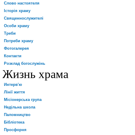
Слово настоятеля
Історія храму
Священнослужителі
Особи храму
Треби
Потреби храму
Фотогалерея
Контакти
Розклад богослужінь
Жизнь храма
Интерв'ю
Лінії життя
Місіонерська група
Недільна школа
Паломництво
Бібліотека
Просфорня