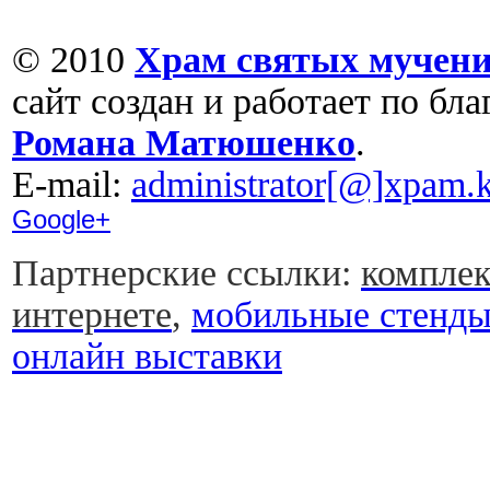
© 2010
Храм святых мучени
сайт создан и работает по бл
Романа Матюшенко
.
Е-mail:
administrator[@]xpam.k
Google+
Партнерские ссылки:
комплек
интернете
,
мобильные стенд
онлайн выставки