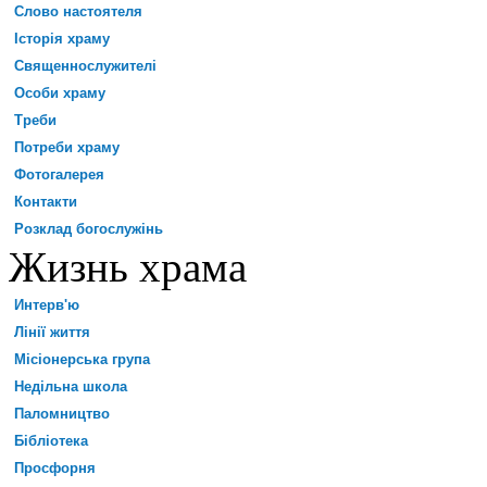
Слово настоятеля
Історія храму
Священнослужителі
Особи храму
Треби
Потреби храму
Фотогалерея
Контакти
Розклад богослужінь
Жизнь храма
Интерв'ю
Лінії життя
Місіонерська група
Недільна школа
Паломництво
Бібліотека
Просфорня