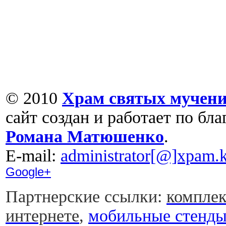
© 2010
Храм святых мучени
сайт создан и работает по бл
Романа Матюшенко
.
Е-mail:
administrator[@]xpam.k
Google+
Партнерские ссылки:
комплек
интернете
,
мобильные стенд