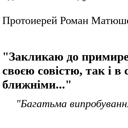
Протоиерей Роман Матюш
"Закликаю до примирен
своєю совістю, так і в 
ближніми..."
"Багатьма випробуван