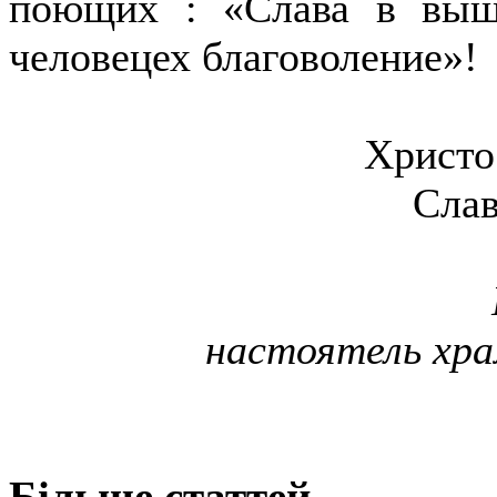
поющих : «Слава в выш
человецех благоволение»!
Христо
Слав
настоятель хра
Більше статтей...