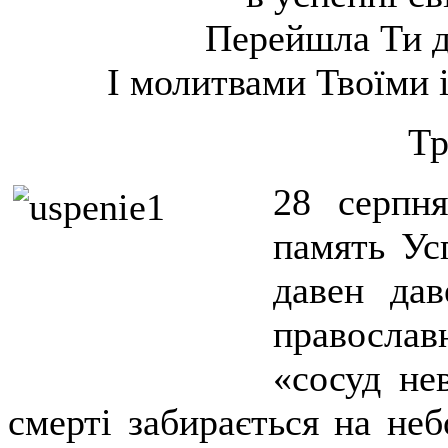
Перейшла Ти д
І молитвами Твоїми 
Тр
28 серпн
память Ус
давен дав
православ
«сосуд не
смерті забирається на не