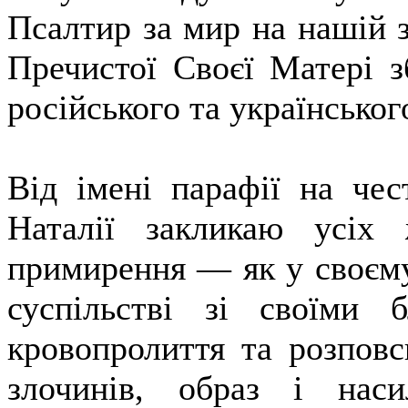
Псалтир за мир на нашій 
Пречистої Своєї Матері зб
російського та українськог
Від імені парафії на чес
Наталії закликаю усіх
примирення — як у своєму 
суспільстві зі своїми
кровопролиття та розпов
злочинів, образ і нас