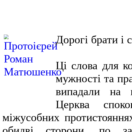
Дорогі брати і 
Ці слова для к
мужності та пра
випадали на 
Церква спок
міжусобних протистояннях
обидві сторони, по за