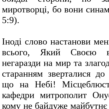
миротворці, бо вони сина
5:9).
Іноді слово настанови мен
всього, Який Своєю в
негаразди на мир та злаго
старанням зверталися до
що на Небі! Місцеблюст
кафедри митрополит Ону
кому не байдуже майбутнє 