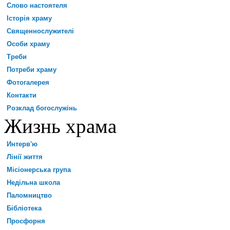
Слово настоятеля
Історія храму
Священнослужителі
Особи храму
Треби
Потреби храму
Фотогалерея
Контакти
Розклад богослужінь
Жизнь храма
Интерв'ю
Лінії життя
Місіонерська група
Недільна школа
Паломництво
Бібліотека
Просфорня