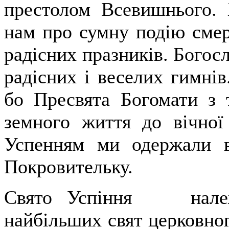
престолом Всевишнього. 
нам про сумну подію смер
радісних празників. Богос
радісних і веселих гимнів
бо Пресвята Богомати з
земного життя до вічної
Успенням ми одержали 
Покровительку.
Свято Успіння належи
найбільших свят церковног