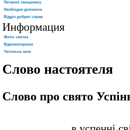
Питання священику
Необхідна допомога
Відділ добрих справ
Информация
Житіє святих
Відеоматеріали
Читальна зала
Слово настоятеля
Слово про свято Успін
в успенні св