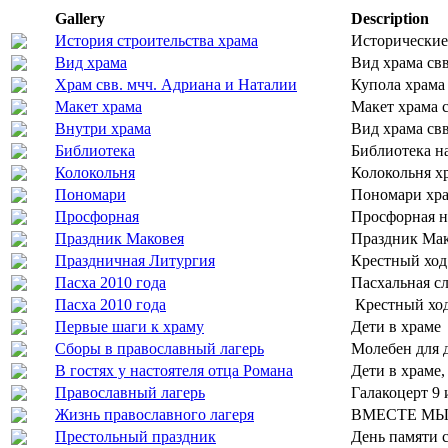
Gallery
Description
История строительства храма
Исторические
Вид храма
Вид храма свв
Храм свв. мчч. Адриана и Наталии
Купола храма
Макет храма
Макет храма 
Внутри храма
Вид храма св
Библиотека
Библиотека на
Колокольня
Колокольня х
Пoнoмари
Пономари хра
Просфорная
Просфорная н
Праздник Маковея
Праздник Мак
Праздничная Литургия
Крестный ход
Пасха 2010 года
Пасхальная с
Пасха 2010 года
Крестный хо
Первые шаги к храму
Дети в храме
Сборы в православный лагерь
Молебен для д
В гостях у настоятеля отца Романа
Дети в храме,
Православный лагерь
Галакоцерт 9 
Жизнь православного лагеря
ВМЕСТЕ МЫ
Престольный праздник
День памяти с