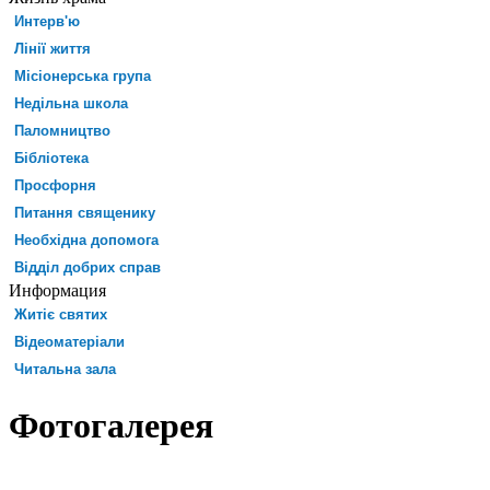
Интерв'ю
Лінії життя
Місіонерська група
Недільна школа
Паломництво
Бібліотека
Просфорня
Питання священику
Необхідна допомога
Відділ добрих справ
Информация
Житіє святих
Відеоматеріали
Читальна зала
Фотогалерея