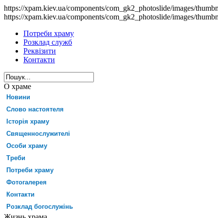
https://xpam.kiev.ua/components/com_gk2_photoslide/images/thumb
https://xpam.kiev.ua/components/com_gk2_photoslide/images/thumb
Потреби храму
Розклад служб
Реквізити
Контакти
О храме
Новини
Слово настоятеля
Історія храму
Священнослужителі
Особи храму
Треби
Потреби храму
Фотогалерея
Контакти
Розклад богослужінь
Жизнь храма