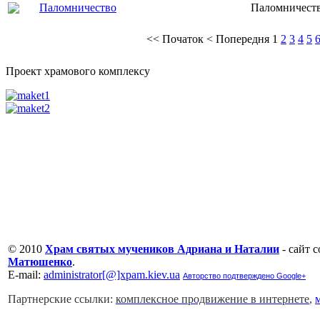
Паломничество
Паломничеств
<<
Початок
<
Попередня
1
2
3
4
5
Проект храмового комплексу
© 2010
Храм святых мучеников Адриана и Наталии
- сайт 
Матюшенко
.
Е-mail:
administrator[@]xpam.kiev.ua
Авторство подтверждено Google+
Партнерские ссылки:
комплексное продвижение в интернете
,