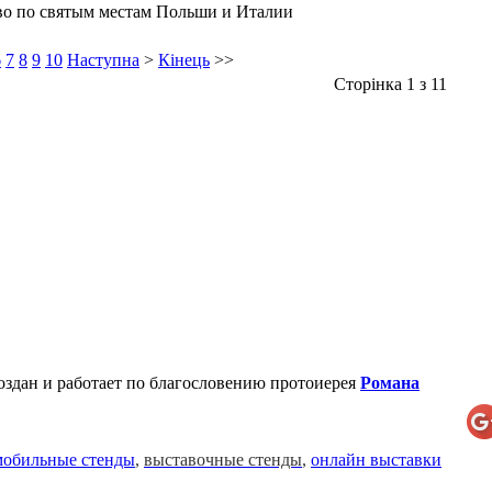
о по святым местам Польши и Италии
6
7
8
9
10
Наступна
>
Кінець
>>
Сторінка 1 з 11
создан и работает по благословению протоиерея
Романа
мобильные стенды
,
выставочные стенды
,
онлайн выставки