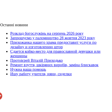
Останні новини
Розклад богослужінь на серпень 2026 року
Запрошуємо у паломництво 28 жовтня 2023 року
Прихожанка нашего храма предоставит услуги по
дизайну и изготовлению штор
Сдается койко-место для православной девушки или
женщины
Протоієрей Віталій Приходько
Ремонт взуття, шкіряних виробів, заміна блискавок
Нужна ваша помощь
Ищу работу учителя, няни, сиделки