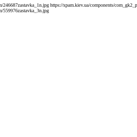
m/246687zastavka_1n.jpg
https://xpam.kiev.ua/components/com_gk2_
m/559976zastavka_3n.jpg