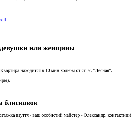
xtil
й девушки или женщины
вартира находится в 10 мин ходьбы от ст. м. "Лесная".
иры).
на блискавок
розтяжка взуття - ваш особистий майстер - Олександр, контактни