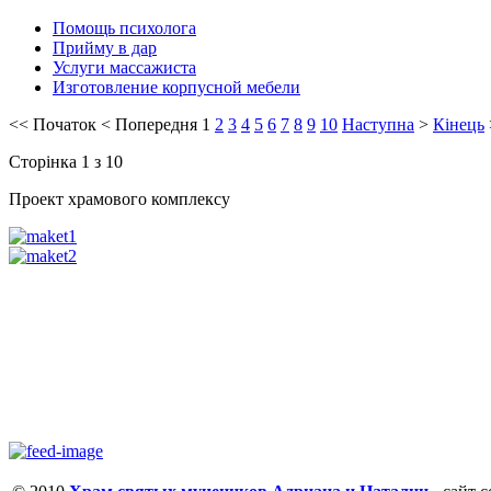
Помощь психолога
Прийму в дар
Услуги массажиста
Изготовление корпусной мебели
<<
Початок
<
Попередня
1
2
3
4
5
6
7
8
9
10
Наступна
>
Кінець
Сторінка 1 з 10
Проект храмового комплексу