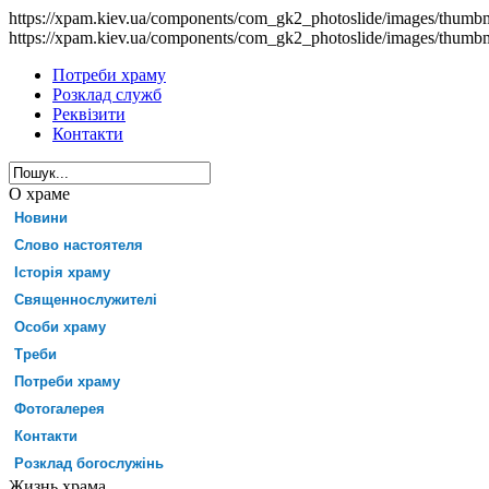
https://xpam.kiev.ua/components/com_gk2_photoslide/images/thumb
https://xpam.kiev.ua/components/com_gk2_photoslide/images/thumb
Потреби храму
Розклад служб
Реквізити
Контакти
О храме
Новини
Слово настоятеля
Історія храму
Священнослужителі
Особи храму
Треби
Потреби храму
Фотогалерея
Контакти
Розклад богослужінь
Жизнь храма