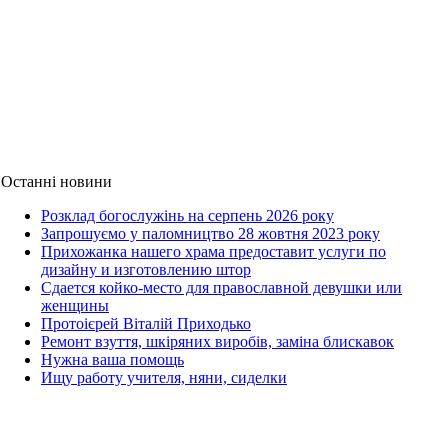
Останні новини
Розклад богослужінь на серпень 2026 року
Запрошуємо у паломництво 28 жовтня 2023 року
Прихожанка нашего храма предоставит услуги по
дизайну и изготовлению штор
Сдается койко-место для православной девушки или
женщины
Протоієрей Віталій Приходько
Ремонт взуття, шкіряних виробів, заміна блискавок
Нужна ваша помощь
Ищу работу учителя, няни, сиделки