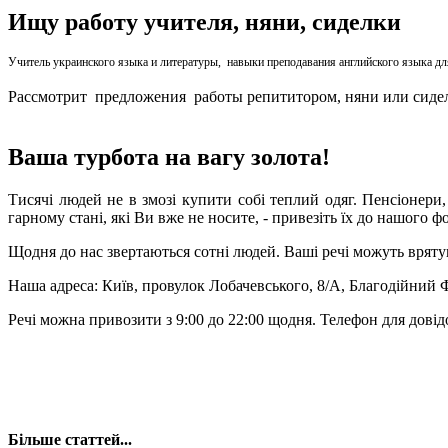
Ищу работу учителя, няни, сиделки
Учитель украинского языка и литературы, навыки преподавания английского языка для
Рассмотрит предложения работы репититором, няни или сиделки
Ваша турбота на вагу золота!
Тисячі людей не в змозі купити собі теплий одяг. Пенсіонери,
гарному стані, які Ви вже не носите, - привезіть їх до нашого ф
Щодня до нас звертаються сотні людей. Ваші речі можуть вряту
Наша адреса: Київ, провулок Лобачевського, 8/А, Благодійний
Речі можна привозити з 9:00 до 22:00 щодня. Телефон для довід
Більше статтей...