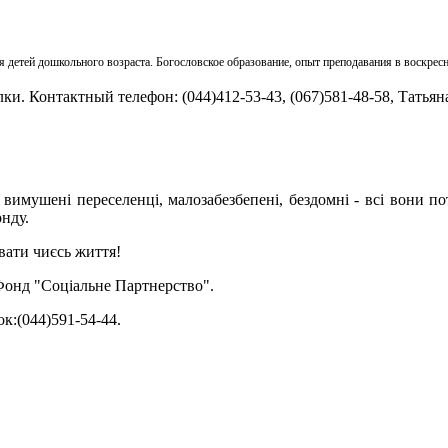
 детей дошкольного возраста. Богословское образование, опыт преподавания в воскрес
. Контактный телефон: (044)412-53-43, (067)581-48-58, Татьян
 вимушені переселенці, малозабезбепені, бездомні - всі вони п
онду.
вати чиєсь життя!
 Фонд "Соціальне Партнерство".
ок:(044)591-54-44.