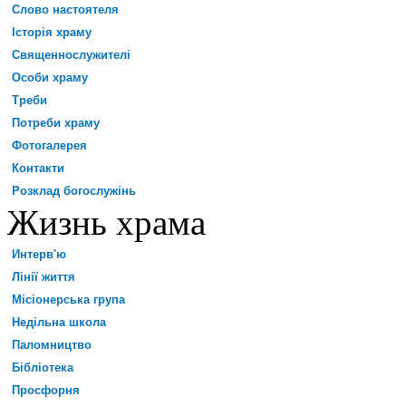
Слово настоятеля
Історія храму
Священнослужителі
Особи храму
Треби
Потреби храму
Фотогалерея
Контакти
Розклад богослужінь
Жизнь храма
Интерв'ю
Лінії життя
Місіонерська група
Недільна школа
Паломництво
Бібліотека
Просфорня