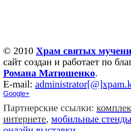
© 2010
Храм святых мучени
сайт создан и работает по бл
Романа Матюшенко
.
Е-mail:
administrator[@]xpam.k
Google+
Партнерские ссылки:
комплек
интернете
,
мобильные стенд
онлайн выставки