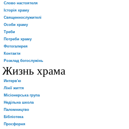
Слово настоятеля
Історія храму
Священнослужителі
Особи храму
Треби
Потреби храму
Фотогалерея
Контакти
Розклад богослужінь
Жизнь храма
Интерв'ю
Лінії життя
Місіонерська група
Недільна школа
Паломництво
Бібліотека
Просфорня