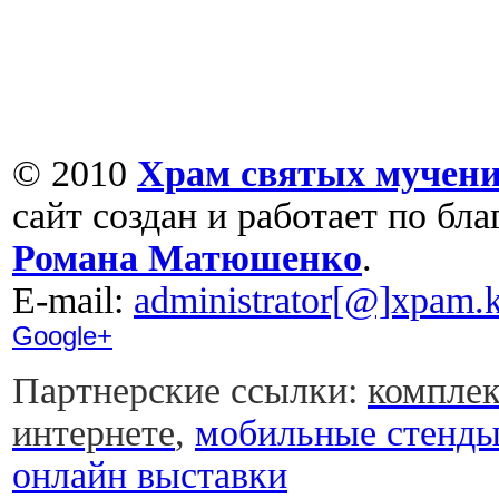
© 2010
Храм святых мучени
сайт создан и работает по бл
Романа Матюшенко
.
Е-mail:
administrator[@]xpam.k
Google+
Партнерские ссылки:
комплек
интернете
,
мобильные стенд
онлайн выставки