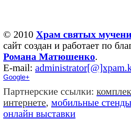
© 2010
Храм святых мучени
сайт создан и работает по бл
Романа Матюшенко
.
Е-mail:
administrator[@]xpam.k
Google+
Партнерские ссылки:
комплек
интернете
,
мобильные стенд
онлайн выставки