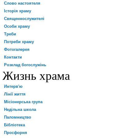
Слово настоятеля
Історія храму
Священнослужителі
Особи храму
Треби
Потреби храму
Фотогалерея
Контакти
Розклад богослужінь
Жизнь храма
Интерв'ю
Лінії життя
Місіонерська група
Недільна школа
Паломництво
Бібліотека
Просфорня