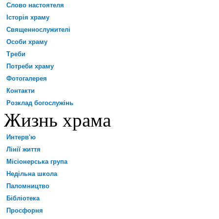
Слово настоятеля
Історія храму
Священнослужителі
Особи храму
Треби
Потреби храму
Фотогалерея
Контакти
Розклад богослужінь
Жизнь храма
Интерв'ю
Лінії життя
Місіонерська група
Недільна школа
Паломництво
Бібліотека
Просфорня