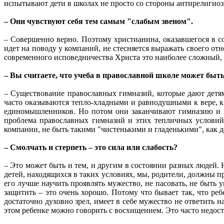
испытывают дети в школах не просто со стороны антирелигиоз
– Они чувствуют себя тем самым "слабым звеном".
– Совершенно верно. Поэтому христианина, оказавшегося в с
идет на поводу у компаний, не стесняется выражать своего отн
современного исповедничества Христа это наиболее сложный, т
– Вы считаете, что учеба в православной школе может быт
– Существование православных гимназий, которые дают детям
часто оказываются тепло-хладными и равнодушными к вере, к 
единомышленников. Но потом они заканчивают гимназию и на
проблема православных гимназий и этих тепличных условий.
компании, не быть такими "чистенькими и гладенькими", как 
– Смолчать и стерпеть – это сила или слабость?
– Это может быть и тем, и другим в состоянии разных людей. Н
детей, находящихся в таких условиях, мы, родители, должны пр
его лучше научить проявлять мужество, не пасовать, не быть 
защитить – это очень хорошо. Потому что бывает так, что ре
достаточно духовно зрел, имеет в себе мужество не ответить н
этом ребенке можно говорить с восхищением. Это часто недо