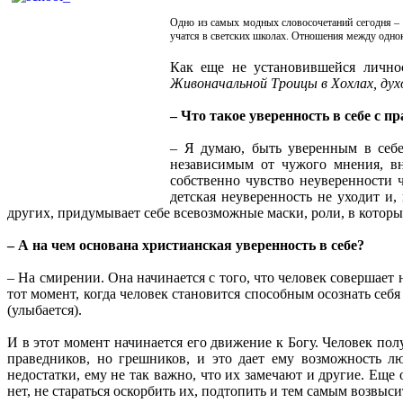
Одно из самых модных словосочетаний сегодня – 
учатся в светских школах. Отношения между однок
Как еще не установившейся личнос
Живоначальной Троицы в Хохлах, дух
– Что такое уверенность в себе с п
– Я думаю, быть уверенным в себе 
независимым от чужого мнения, вн
собственно чувство неуверенности 
детская неуверенность не уходит и,
других, придумывает себе всевозможные маски, роли, в которые
– А на чем основана христианская уверенность в себе?
– На смирении. Она начинается с того, что человек совершает 
тот момент, когда человек становится способным осознать себя
(улыбается).
И в этот момент начинается его движение к Богу. Человек полу
праведников, но грешников, и это дает ему возможность лю
недостатки, ему не так важно, что их замечают и другие. Ещ
нет, не стараться оскорбить их, подтопить и тем самым возвыс