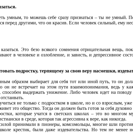
азаться.
деть умным, то можешь себе сразу признаться – ты не умный. П
 перед другими, что он красив. Если человек сильный, ему необ
 казаться. Это безо всякого сомнения отрицательная вещь, п
вают в человеке и озлобление, и зависть, и депрессивное сост
товать подростку, терпящему за свою веру насмешки, издева
нным образом выбирает для себя тот или иной путь, то он дол
то он не встречает на этом пути взаимопонимания, ведь у ка
, способен выдержать унижение. Либо человек идет на поводу 
 отстаивать.
учиться не только с подростком в школе, но и со взрослым, уж
живет это общество. Тогда он должен быть готов за себя духовно
остки, которые учатся в светских школах – это во многом 
стиански в среде, которая так агрессивна к вере, как никогда.
х силой принимали в пионеры, комсомольцы, многие шли против 
школе крестик, были даже издевательства. Но тем не менее не