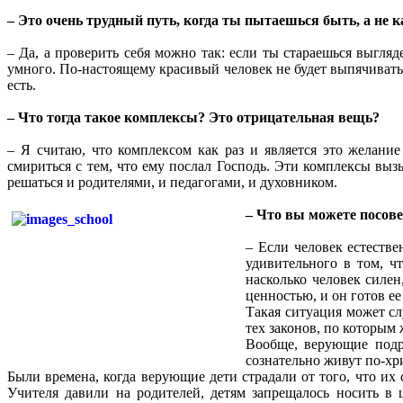
– Это очень трудный путь, когда ты пытаешься быть, а не к
– Да, а проверить себя можно так: если ты стараешься выгля
умного. По-настоящему красивый человек не будет выпячиваться
есть.
– Что тогда такое комплексы? Это отрицательная вещь?
– Я считаю, что комплексом как раз и является это желание
смириться с тем, что ему послал Господь. Эти комплексы вызы
решаться и родителями, и педагогами, и духовником.
– Что вы можете посове
– Если человек естестве
удивительного в том, ч
насколько человек силен
ценностью, и он готов ее
Такая ситуация может сл
тех законов, по которым 
Вообще, верующие подр
сознательно живут по-хри
Были времена, когда верующие дети страдали от того, что и
Учителя давили на родителей, детям запрещалось носить в 