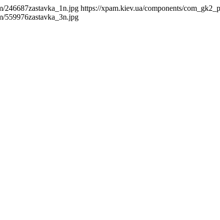
m/246687zastavka_1n.jpg
https://xpam.kiev.ua/components/com_gk2_
m/559976zastavka_3n.jpg