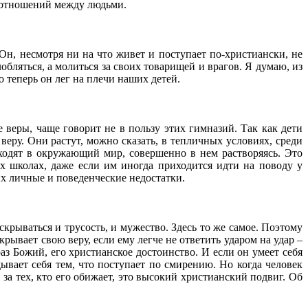
х отношений между людьми.
н, несмотря ни на что живет и поступает по-христиански, не
обляться, а молиться за своих товарищей и врагов. Я думаю, из
 теперь он лег на плечи наших детей.
веры, чаще говорит не в пользу этих гимназий. Так как дети
еру. Они растут, можно сказать, в тепличных условиях, среди
ходят в окружающий мир, совершенно в нем растворяясь. Это
х школах, даже если им иногда приходится идти на поводу у
их личные и поведенческие недостатки.
скрываться и трусость, и мужество. Здесь то же самое. Поэтому
рывает свою веру, если ему легче не ответить ударом на удар –
аз Божий, его христианское достоинство. И если он умеет себя
ывает себя тем, что поступает по смирению. Но когда человек
 за тех, кто его обижает, это высокий христианский подвиг. Об