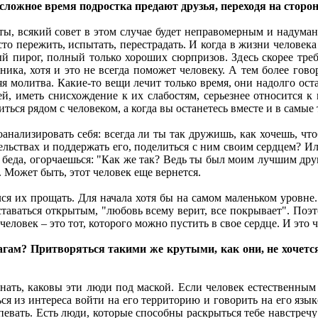
е сложное время подростка предают друзья, переходя на сторо
еты, всякий совет в этом случае будет неправомерным и надуман
то пережить, испытать, перестрадать. И когда в жизни человека
 пирог, полный только хороших сюрпризов. Здесь скорее требу
вника, хотя и это не всегда поможет человеку. А тем более гов
яя молитва. Какие-то вещи лечит только время, они надолго ост
й, иметь снисхождение к их слабостям, серьезнее относится к
иться рядом с человеком, а когда вы останетесь вместе и в самы
анализировать себя: всегда ли ты так дружишь, как хочешь, чт
ельствах и поддержать его, поделиться с ним своим сердцем? Ил
я беда, огорчаешься: "Как же так? Ведь ты был моим лучшим дру
. Может быть, этот человек еще вернется.
лся их прощать. Для начала хотя бы на самом маленьком уровне.
ставаться открытым, "любовь всему верит, все покрывает". Поэт
человек – это тот, которого можно пустить в свое сердце. И это 
гам? Притворяться такими же крутыми, как они, не хочется
нать, каковы эти люди под маской. Если человек естественным о
ся из интереса войти на его территорию и говорить на его язык
евать. Есть люди, которые способны раскрыться тебе навстречу и