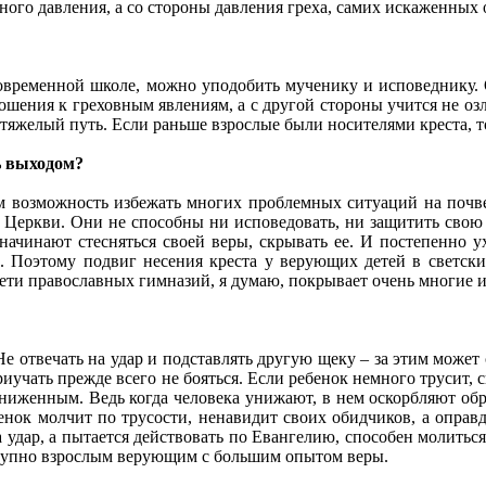
ного давления, а со стороны давления греха, самих искаженны
овременной школе, можно уподобить мученику и исповеднику. О
ошения к греховным явлениям, а с другой стороны учится не озл
яжелый путь. Если раньше взрослые были носителями креста, то
ь выходом?
 возможность избежать многих проблемных ситуаций на почве 
Церкви. Они не способны ни исповедовать, ни защитить свою в
чинают стесняться своей веры, скрывать ее. И постепенно у
 Поэтому подвиг несения креста у верующих детей в светски
дети православных гимназий, я думаю, покрывает очень многие 
е отвечать на удар и подставлять другую щеку – за этим может 
иучать прежде всего не бояться. Если ребенок немного трусит, ск
униженным. Ведь когда человека унижают, в нем оскорбляют обр
бенок молчит по трусости, ненавидит своих обидчиков, а оправд
а удар, а пытается действовать по Евангелию, способен молиться
ступно взрослым верующим с большим опытом веры.