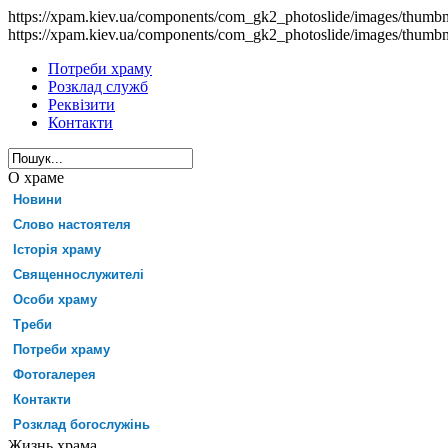
https://xpam.kiev.ua/components/com_gk2_photoslide/images/thumb
https://xpam.kiev.ua/components/com_gk2_photoslide/images/thumb
Потреби храму
Розклад служб
Реквізити
Контакти
О храме
Новини
Слово настоятеля
Історія храму
Священнослужителі
Особи храму
Треби
Потреби храму
Фотогалерея
Контакти
Розклад богослужінь
Жизнь храма