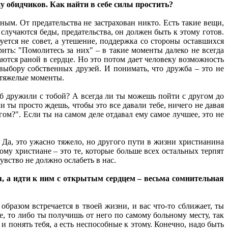
ну обидчиков. Как найти в себе силы простить?
ным. От предательства не застрахован никто. Есть такие вещи,
 случаются беды, предательства, он должен быть к этому готов.
ется не совет, а утешение, поддержка со стороны оставшихся
орить: "Помолитесь за них" – в такие моменты далеко не всегда
аются раной в сердце. Но это потом дает человеку возможность
 выбору собственных друзей. И понимать, что дружба – это не
е тяжелые моменты.
об дружили с тобой? А всегда ли ты можешь пойти с другом до
и ты просто ждешь, чтобы это все давали тебе, ничего не давая
гом?". Если ты на самом деле отдавал ему самое лучшее, это не
 Да, это ужасно тяжело, но другого пути в жизни христианина
ому христиане – это те, которые больше всех остальных терпят
чувство не должно ослабеть в нас.
, а идти к ним с открытым сердцем – весьма сомнительная
бразом встречается в твоей жизни, и вас что-то сближает, ты
е, то либо ты получишь от него по самому больному месту, так
 понять тебя, а есть неспособные к этому. Конечно, надо быть