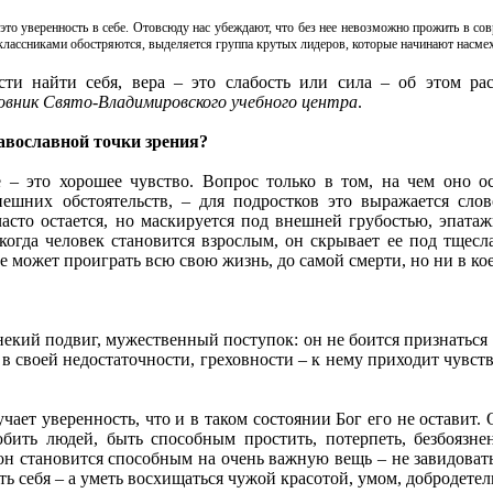
это уверенность в себе. Отовсюду нас убеждают, что без нее невозможно прожить в 
лассниками обостряются, выделяется группа крутых лидеров, которые начинают насмех
ти найти себя, вера – это слабость или сила – об этом ра
овник Свято-Владимировского учебного центра
.
равославной точки зрения?
– это хорошее чувство. Вопрос только в том, на чем оно ос
ешних обстоятельств, – для подростков это выражается сло
часто остается, но маскируется под внешней грубостью, эпата
 когда человек становится взрослым, он скрывает ее под тщес
 может проиграть всю свою жизнь, до самой смерти, но ни в коем
некий подвиг, мужественный поступок: он не боится признаться с
 в своей недостаточности, греховности – к нему приходит чувство
чает уверенность, что и в таком состоянии Бог его не оставит. 
бить людей, быть способным простить, потерпеть, безбоязне
е он становится способным на очень важную вещь – не завидова
ить себя – а уметь восхищаться чужой красотой, умом, добродетел