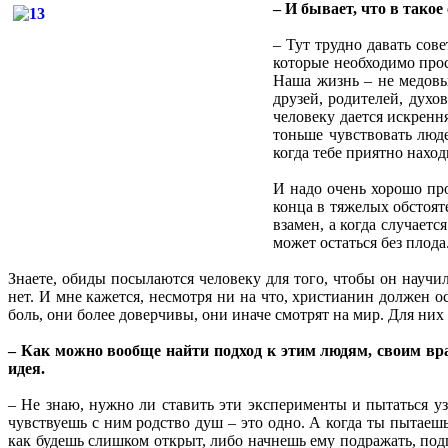
– И бывает, что в тако
– Тут трудно давать сов
которые необходимо прос
Наша жизнь – не медовый
друзей, родителей, духо
человеку дается искренн
тоньше чувствовать люде
когда тебе приятно наход
И надо очень хорошо про
конца в тяжелых обстоят
взамен, а когда случаетс
может остаться без плода
Знаете, обиды посылаются человеку для того, чтобы он научи
нет. И мне кажется, несмотря ни на что, христианин должен о
боль, они более доверчивы, они иначе смотрят на мир. Для них 
– Как можно вообще найти подход к этим людям, своим вра
идея.
– Не знаю, нужно ли ставить эти эксперименты и пытаться уз
чувствуешь с ним родство душ – это одно. А когда ты пытаешь
как будешь слишком открыт, либо начнешь ему подражать, подп