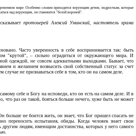
современном мире. Особенно сложно приходится верующим детям, подросткам, которые
аться над верующим, он становится "белой вороной".
ссказывает
протоиерей Алексий Уминский, настоятель храма
новано. Часто уверенность в себе воспринимается так: быть
вом "крутой", – сильно оградиться от окружающего мира. И
жной одеждой, не совсем адекватными выходками. Бывает, что
лавием и желанием возвысить свой собственный статус за счет
 случае не признаваться себе в том, кто он на самом деле.
амому себе и Богу на исповеди, кто он есть на самом деле. И в
, что раз он такой, бояться больше нечего, хуже быть не может
Он больше не боится жить, он знает, что Бог пришел спасать не
нно переносить испытания, обиды. Когда человек знает свои
ть другим людям, имеющим достоинства, которых у него самого
ью.