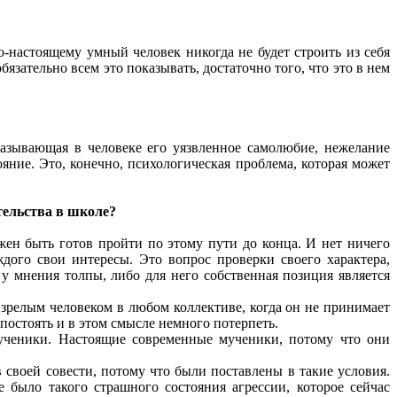
о-настоящему умный человек никогда не будет строить из себя
язательно всем это показывать, достаточно того, что это в нем
оказывающая в человеке его уязвленное самолюбие, нежелание
ояние. Это, конечно, психологическая проблема, которая может
тельства в школе?
жен быть готов пройти по этому пути до конца. И нет ничего
ждого свои интересы. Это вопрос проверки своего характера,
у мнения толпы, либо для него собственная позиция является
е зрелым человеком в любом коллективе, когда он не принимает
 постоять и в этом смысле немного потерпеть.
мученики. Настоящие современные мученики, потому что они
своей совести, потому что были поставлены в такие условия.
 было такого страшного состояния агрессии, которое сейчас