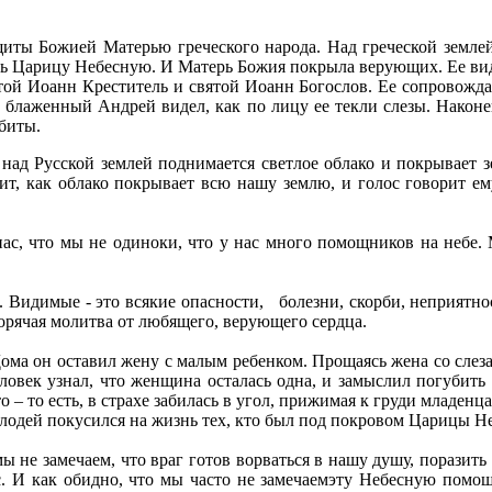
(из акафи
иты Божией Матерью греческого народа. Над греческой землей 
ость Царицу Небесную. И Матерь Божия покрыла верующих. Ее в
той Иоанн Креститель и святой Иоанн Богослов. Ее сопровождал
 и блаженный Андрей видел, как по лицу ее текли слезы. Нако
биты.
над Русской землей поднимается светлое облако и покрывает зе
идит, как облако покрывает всю нашу землю, и голос говорит
нас, что мы не одиноки, что у нас много помощников на небе
Видимые - это всякие опасности, болезни, скорби, неприятност
горячая молитва от любящего, верующего сердца.
Дома он оставил жену с малым ребенком. Прощаясь жена со слеза
еловек узнал, что женщина осталась одна, и замыслил погубить
о – то есть, в страхе забилась в угол, прижимая к груди младенца
Злодей покусился на жизнь тех, кто был под покровом Царицы Не
 не замечаем, что враг готов ворваться в нашу душу, поразить н
ас. И как обидно, что мы часто не замечаемэту Небесную помо