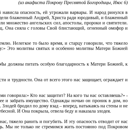
ста Покрову Пресвятой Богородицы, Икос 6)
нависла опасность, ей угрожали варвары. И народ ринулся в
идели блаженный Андрей, Христа ради юродивый, и блаженный
и множество ангельских сил, апостолы, пророки и святители.
нец, Она сняла с головы Свой блистающий, огненный омофор и
млю. Нелегкое то было время, и старцу говорили, что тяжело
 ему:» Это молитвы святых и особенно молитвы Матери Божией
. Мы должны питать особую благодарность к Матери Божией, к
и и трудности. Она от всего этого нас защищает, ограждает и
ми говорила:» Кто нас защитит? На кого ты нас оставляешь?» -
 ее и забрать имущество. Однажды ночью он проник в дом, но
. Злодей бродил по дому взад – вперед, натыкаясь на стены и не
бесной. И Она покрыла, отвела беду и наказала злодея.
ас, тяжело ранить и погубить. И эту опасность отводит от нас
щь. Мы не только не стремимся жить постоянно под Покровом