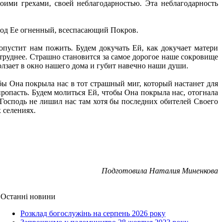
ими грехами, своей неблагодарностью. Эта неблагодарность
 под Ее огненный, всеспасающий Покров.
попустит нам пожить. Будем докучать Ей, как докучает матери
 труднее. Страшно становится за самое дорогое наше сокровище
вползает в окно нашего дома и губит навечно наши души.
бы Она покрыла нас в тот страшный миг, который настанет для
 пропасть. Будем молиться Ей, чтобы Она покрыла нас, отогнала
 Господь не лишил нас там хотя бы последних обителей Своего
 селениях.
Подготовила Наталия Миненкова
Останні новини
Розклад богослужінь на серпень 2026 року