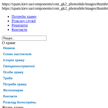
https://xpam.kiev.ua/components/com_gk2_photoslide/images/thumb
https://xpam.kiev.ua/components/com_gk2_photoslide/images/thumb
Потреби храму
Розклад служб
Реквізити
Контакти
О храме
Новини
Слово настоятеля
Історія храму
Священнослужителі
Особи храму
Треби
Потреби храму
Фотогалерея
Контакти
Розклад богослужінь
Жизнь храма