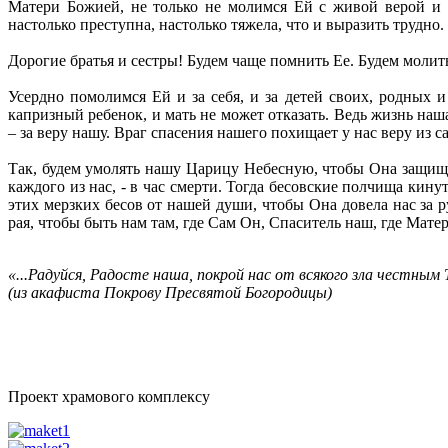
Матери Божией, не только не молимся Ей с живой верой и 
настолько преступна, настолько тяжела, что и выразить трудно.
Дорогие братья и сестры! Будем чаще помнить Ее. Будем молит
Усердно помолимся Ей и за себя, и за детей своих, родных и
капризный ребенок, и мать не может отказать. Ведь жизнь наш
– за веру нашу. Враг спасения нашего похищает у нас веру из 
Так, будем умолять нашу Царицу Небесную, чтобы Она защищал
каждого из нас, - в час смерти. Тогда бесовские полчища кину
этих мерзких бесов от нашей души, чтобы Она довела нас за 
рая, чтобы быть нам там, где Сам Он, Спаситель наш, где Мате
«...Радуйся, Радосте наша, покрой нас от всякого зла честным
(из акафиста Покрову Пресвятой Богородицы)
Проект храмового комплексу