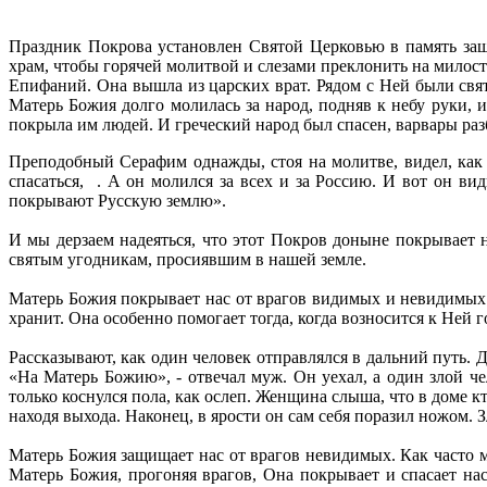
Праздник Покрова установлен Святой Церковью в память защ
храм, чтобы горячей молитвой и слезами преклонить на мил
Епифаний. Она вышла из царских врат. Рядом с Ней были свя
Матерь Божия долго молилась за народ, подняв к небу руки,
покрыла им людей. И греческий народ был спасен, варвары раз
Преподобный Серафим однажды, стоя на молитве, видел, как 
спасаться, . А он молился за всех и за Россию. И вот он в
покрывают Русскую землю».
И мы дерзаем надеяться, что этот Покров доныне покрывает 
святым угодникам, просиявшим в нашей земле.
Матерь Божия покрывает нас от врагов видимых и невидимых. 
хранит. Она особенно помогает тогда, когда возносится к Ней 
Рассказывают, как один человек отправлялся в дальний путь. 
«На Матерь Божию», - отвечал муж. Он уехал, а один злой ч
только коснулся пола, как ослеп. Женщина слыша, что в доме кт
находя выхода. Наконец, в ярости он сам себя поразил ножом. 
Матерь Божия защищает нас от врагов невидимых. Как часто мы
Матерь Божия, прогоняя врагов, Она покрывает и спасает н