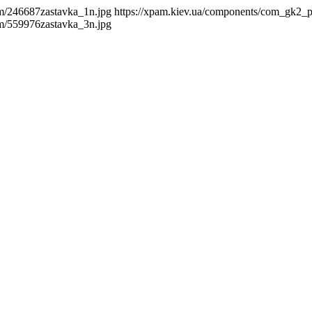
m/246687zastavka_1n.jpg
https://xpam.kiev.ua/components/com_gk2_
m/559976zastavka_3n.jpg