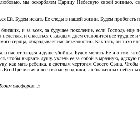
любовью, мы оскорбляем Царицу Небесную своей жизнью, сво
ься Ей. Будем искать Ее следы в нашей жизни. Будем прибегать
 близких, и за всех, за будущее поколение, если Господь еще 
а нелегкая, и спасаться с каждым днем становится все труднее и
самого сердца, обкрадывает нас безжалостно. Как тать, он тихо 
а нас от злодея и душе убийцы. Будем молить Ее и о том, что
тся, чтобы вырвать душу, увлечь ее за собой в мрачную, адскую
руку, как мать ребенка, к светлым чертогам Своего Сына. Чтобы
рь Его Пречистая и все святые угодники, - в блаженных небесных
 Твоим омофором...»