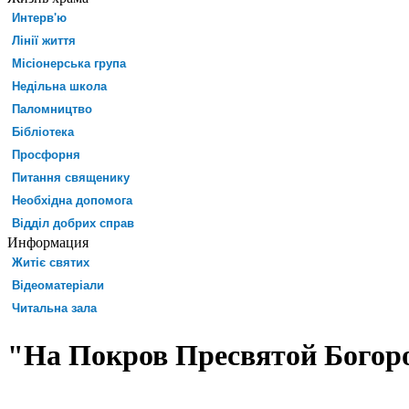
Интерв'ю
Лінії життя
Місіонерська група
Недільна школа
Паломництво
Бібліотека
Просфорня
Питання священику
Необхідна допомога
Відділ добрих справ
Информация
Житіє святих
Відеоматеріали
Читальна зала
"На Покров Пресвятой Богор