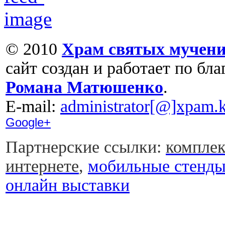
© 2010
Храм святых мучени
сайт создан и работает по бл
Романа Матюшенко
.
Е-mail:
administrator[@]xpam.k
Google+
Партнерские ссылки:
комплек
интернете
,
мобильные стенд
онлайн выставки