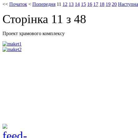
<<
Початок
<
Попередня
11
12
13
14
15
16
17
18
19
20
Наступн
Сторінка 11 з 48
Проект храмового комплексу