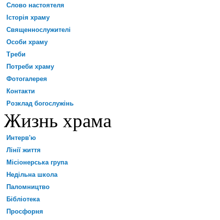
Слово настоятеля
Історія храму
Священнослужителі
Особи храму
Треби
Потреби храму
Фотогалерея
Контакти
Розклад богослужінь
Жизнь храма
Интерв'ю
Лінії життя
Місіонерська група
Недільна школа
Паломництво
Бібліотека
Просфорня