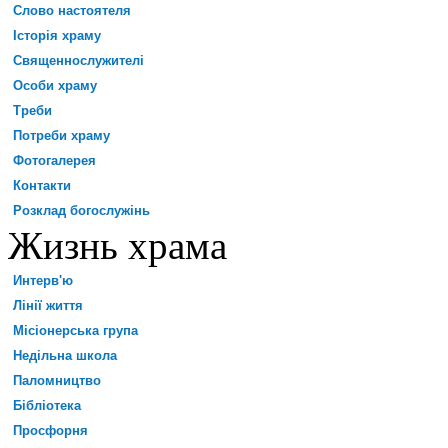
Слово настоятеля
Історія храму
Священнослужителі
Особи храму
Треби
Потреби храму
Фотогалерея
Контакти
Розклад богослужінь
Жизнь храма
Интерв'ю
Лінії життя
Місіонерська група
Недільна школа
Паломництво
Бібліотека
Просфорня