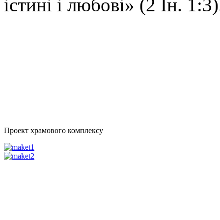
істині і любові» (2 Ін. 1:3)
Проект храмового комплексу