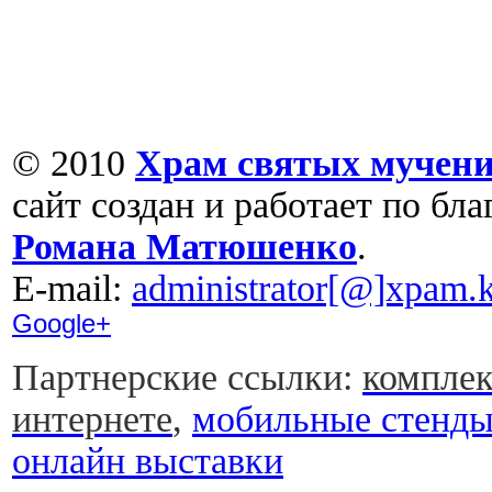
© 2010
Храм святых мучени
сайт создан и работает по бл
Романа Матюшенко
.
Е-mail:
administrator[@]xpam.k
Google+
Партнерские ссылки:
комплек
интернете
,
мобильные стенд
онлайн выставки