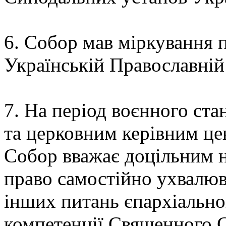
6. Собор мав міркування 
Українській Православній
7. На період воєнного ста
та церковним керівним цен
Собор вважає доцільним н
право самостійно ухвалю
інших питань єпархіально
компетенції Священного 