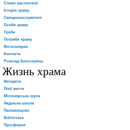
Слово настоятеля
Історія храму
Священнослужителі
Особи храму
Треби
Потреби храму
Фотогалерея
Контакти
Розклад богослужінь
Жизнь храма
Интерв'ю
Лінії життя
Місіонерська група
Недільна школа
Паломництво
Бібліотека
Просфорня