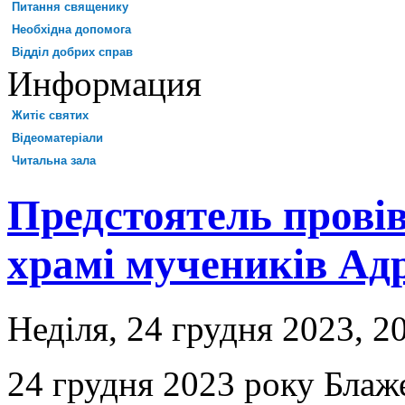
Питання священику
Необхідна допомога
Відділ добрих справ
Информация
Житіє святих
Відеоматеріали
Читальна зала
Предстоятель провів
храмі мучеників Адр
Неділя, 24 грудня 2023, 2
24 грудня 2023 року Бла