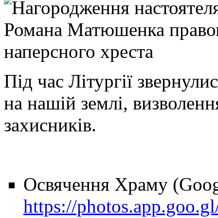
Під час Літургії звернули
на нашій землі, визволення
захисників.
Освячення Храму (Goo
https://photos.app.goo