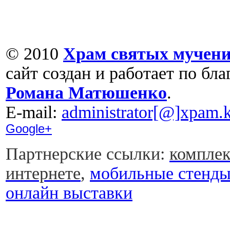
© 2010
Храм святых мучени
сайт создан и работает по бл
Романа Матюшенко
.
Е-mail:
administrator[@]xpam.k
Google+
Партнерские ссылки:
комплек
интернете
,
мобильные стенд
онлайн выставки