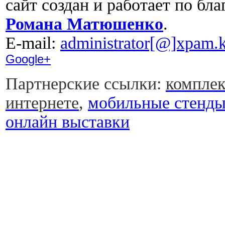
сайт создан и работает по бл
Романа Матюшенко
.
Е-mail:
administrator[@]xpam.k
Google+
Партнерские ссылки:
комплек
интернете
,
мобильные стенд
онлайн выставки