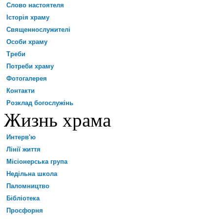
Слово настоятеля
Історія храму
Священнослужителі
Особи храму
Треби
Потреби храму
Фотогалерея
Контакти
Розклад богослужінь
Жизнь храма
Интерв'ю
Лінії життя
Місіонерська група
Недільна школа
Паломництво
Бібліотека
Просфорня