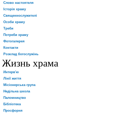
Слово настоятеля
Історія храму
Священнослужителі
Особи храму
Треби
Потреби храму
Фотогалерея
Контакти
Розклад богослужінь
Жизнь храма
Интерв'ю
Лінії життя
Місіонерська група
Недільна школа
Паломництво
Бібліотека
Просфорня