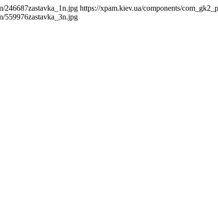
m/246687zastavka_1n.jpg
https://xpam.kiev.ua/components/com_gk2_
m/559976zastavka_3n.jpg