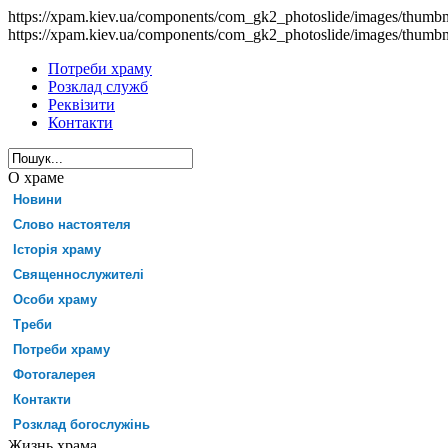
https://xpam.kiev.ua/components/com_gk2_photoslide/images/thumb
https://xpam.kiev.ua/components/com_gk2_photoslide/images/thumb
Потреби храму
Розклад служб
Реквізити
Контакти
О храме
Новини
Слово настоятеля
Історія храму
Священнослужителі
Особи храму
Треби
Потреби храму
Фотогалерея
Контакти
Розклад богослужінь
Жизнь храма