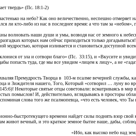
т твердь» (Пс. 18:1-2)
 частенько на небо? Как оно величественно, неспешно отмеряет 
лся ли кто-либо из нас в последнее время: а что там за «небом»,
ны волновать наши души и умы, возводя нас от земного к небесн
разгадках которых нам сейчас приходиться только догадываться
ой мудростью, которая изливается и становиться доступной все
клонися от зла и сотвори благо» (Пс. 33:15), и «Вкусите и увиди
бы попасть туда, где мы все увидим «лицем к лицу», а не «гадате
хваляя Премудрость Творца в 103-м псалме вечерней службы, к
рца и Зиждителя нашего, Того, Который «сотворил … луну во врем
. 145:6)! Некоторые святые отцы советовали: всматриваясь в мир
истых помыслов! И, действительно, вглядываясь в просторы обл
поминая слова того же псалмопевца, «что есть человек, что Ты п
ионно-быстротекущего времени найдет силы поднять взор свой 
ам живот вечный, и это краткое земное бытие наше, дабы, собл
«Ибо, как высоко небо над зем