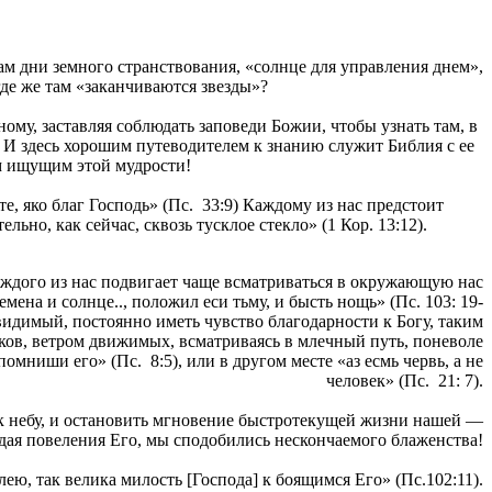
нам дни земного странствования, «солнце для управления днем»,
 где же там «заканчиваются звезды»?
ому, заставляя соблюдать заповеди Божии, чтобы узнать там, в
! И здесь хорошим путеводителем к знанию служит Библия с ее
м ищущим этой мудрости!
те, яко благ Господь» (Пс. 33:9) Каждому из нас предстоит
льно, как сейчас, сквозь тусклое стекло» (1 Кор. 13:12).
аждого из нас подвигает чаще всматриваться в окружающую нас
ена и солнце.., положил еси тьму, и бысть нощь» (Пс. 103: 19-
 видимый, постоянно иметь чувство благодарности к Богу, таким
аков, ветром движимых, всматриваясь в млечный путь, поневоле
омниши его» (Пс. 8:5), или в другом месте «аз есмь червь, а не
человек» (Пс. 21: 7).
к небу, и остановить мгновение быстротекущей жизни нашей —
юдая повеления Его, мы сподобились нескончаемого блаженства!
лею, так велика милость [Господа] к боящимся Его» (Пс.102:11).