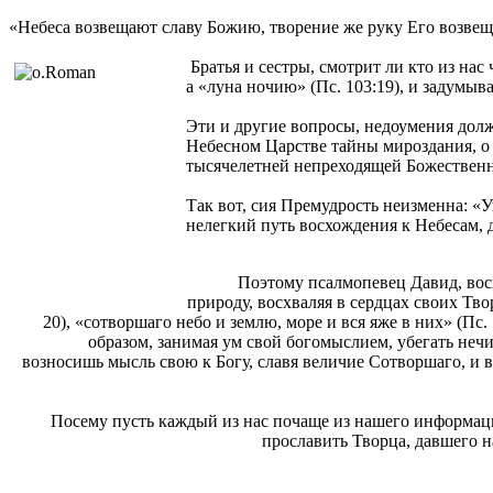
«Небеса возвещают славу Божию, творение же руку Его возвещае
Братья и сестры, смотрит ли кто из нас
а «луна ночию» (Пс. 103:19), и задумыва
Эти и другие вопросы, недоумения долж
Небесном Царстве тайны мироздания, о 
тысячелетней непреходящей Божественн
Так вот, сия Премудрость неизменна: «У
нелегкий путь восхождения к Небесам, да
Поэтому псалмопевец Давид, вос
природу, восхваляя в сердцах своих Тво
20), «сотворшаго небо и землю, море и вся яже в них» (Пс
образом, занимая ум свой богомыслием, убегать неч
возносишь мысль свою к Богу, славя величие Сотворшаго, и вс
Посему пусть каждый из нас почаще из нашего информац
прославить Творца, давшего н