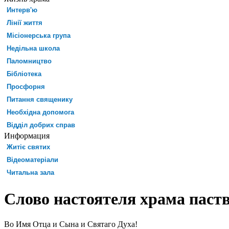
Интерв'ю
Лінії життя
Місіонерська група
Недільна школа
Паломництво
Бібліотека
Просфорня
Питання священику
Необхідна допомога
Відділ добрих справ
Информация
Житіє святих
Відеоматеріали
Читальна зала
Слово настоятеля храма паст
Во Имя Отца и Сына и Святаго Духа!