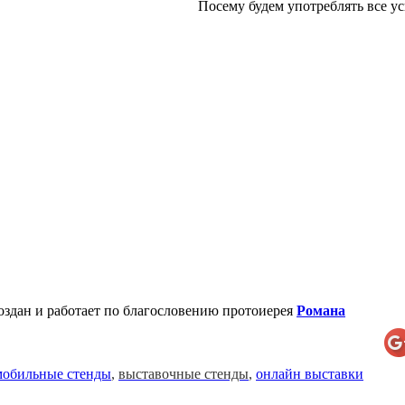
Посему будем употреблять все ус
создан и работает по благословению протоиерея
Романа
мобильные стенды
,
выставочные стенды
,
онлайн выставки