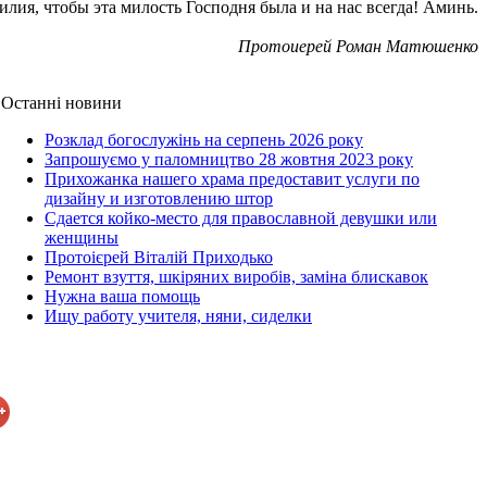
илия, чтобы эта милость Господня была и на нас всегда! Аминь.
Протоиерей Роман Матюшенко
Останні новини
Розклад богослужінь на серпень 2026 року
Запрошуємо у паломництво 28 жовтня 2023 року
Прихожанка нашего храма предоставит услуги по
дизайну и изготовлению штор
Сдается койко-место для православной девушки или
женщины
Протоієрей Віталій Приходько
Ремонт взуття, шкіряних виробів, заміна блискавок
Нужна ваша помощь
Ищу работу учителя, няни, сиделки