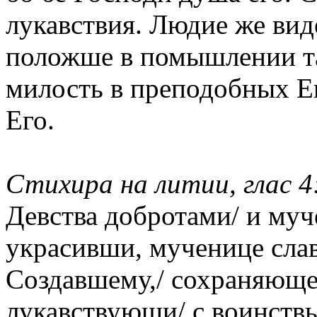
лукавствия. Людие же вид
положше в помышлении так
милость в преподобных Е
Его.
Стихира на литии, глас 4
Девства добротами/ и му
украсивши, мученице слав
Создавшему,/ сохраняющем
лукавствующи/ с воинствы 