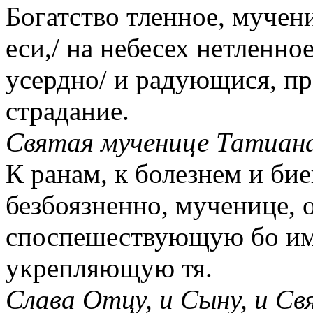
Богатство тленное, мучен
еси,/ на небесех нетлен
усердно/ и радующися, п
страдание.
Святая мученице Татиана,
К ранам, к болезнем и б
безбоязненно, мученице, о
споспешествующую бо име
укрепляющую тя.
Слава Отцу, и Сыну, и Св