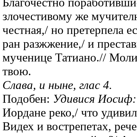
Благочестно поработивши
злочестивому же мучителю
честная,/ но претерпела е
ран разжжение,/ и престав
мученице Татиано.// Мол
твою.
Слава, и ныне, глас 4.
Подобен:
Удивися Иосиф:
Иордане реко,/ что удивил
Видех и вострепетах, рече,