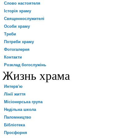
Слово настоятеля
Історія храму
Священнослужителі
Особи храму
Треби
Потреби храму
Фотогалерея
Контакти
Розклад богослужінь
Жизнь храма
Интерв'ю
Лінії життя
Місіонерська група
Недільна школа
Паломництво
Бібліотека
Просфорня