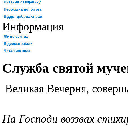
Питання священику
Необхідна допомога
Відділ добрих справ
Информация
Житіє святих
Відеоматеріали
Читальна зала
Служба святой муче
Великая Вечерня, соверш
На Господи воззвах стихир