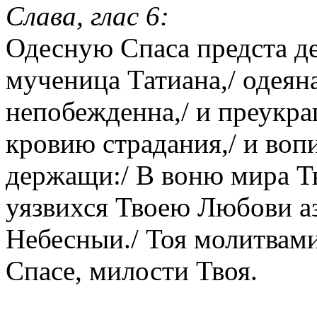
Слава, глас 6:
Одесную Спаса предста дев
мученица Татиана,/ одеян
непобежденна,/ и преукра
кровию страдания,/ и во
держащи:/ В воню мира Тв
уязвихся Твоею Любови аз
Небесныи./ Тоя молитвами
Спасе, милости Твоя.