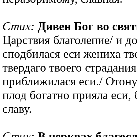
Стих:
Дивен Бог во свят
Царствия благолепие/ и д
сподбилася еси жениха тв
твердаго твоего страдания
приближилася еси./ Отон
плод богатно прияла еси,
славу.
Стих:
В церквах благосл