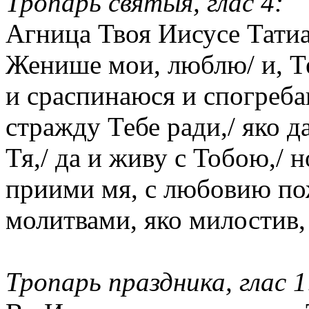
Тропарь святыя, глас 4:
Агница Твоя Иисусе Татиан
Женише мои, люблю/ и, Т
и сраспинаюся и спогреб
стражду Тебе ради,/ яко д
Тя,/ да и живу с Тобою,/
приими мя, с любовию по
молитвами, яко милостив,
Тропарь праздника, глас 1