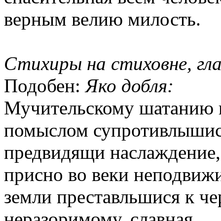
верным велию милость.
Стихиры на стиховне, гла
Подобен:
Яко добля:
Мучительскому шатанию и
помыслом супротивлышис
предвидящи наслаждение,
присно во веки неподвижим
земли преставльшися к че
неразоримому, славная.