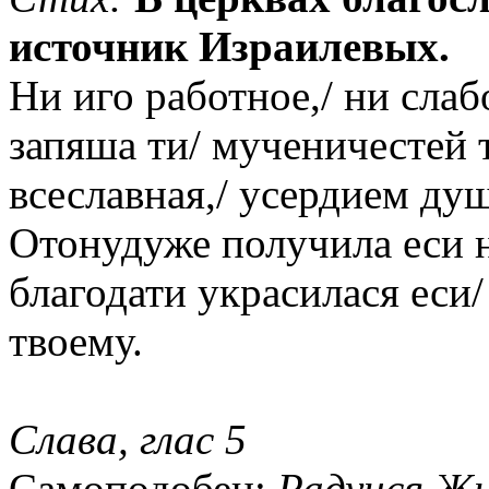
источник Израилевых.
Ни иго работное,/ ни слаб
запяша ти/ мученичестей 
всеславная,/ усердием ду
Отонудуже получила еси н
благодати украсилася ес
твоему.
Слава, глас 5
Самоподобен:
Радуися Жи