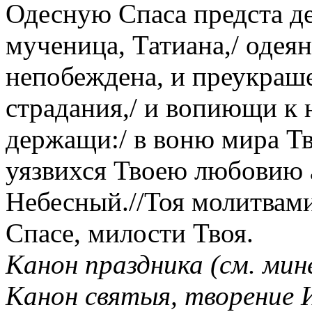
Одесную Спаса предста де
мученица, Татиана,/ одея
непобеждена, и преукраше
страдания,/ и вопиющи к 
держащи:/ в воню мира Тв
уязвихся Твоею любовию а
Небесный.//Тоя молитвам
Спасе, милости Твоя.
Канон праздника (см. мине
Канон святыя, творение И