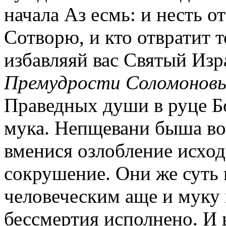
начала Аз есмь: и несть о
Сотворю, и кто отвратит т
избавляяй вас Святый Изр
Премудрости Соломоновы 
Праведных души в руце Бо
мука. Непщевани быша во
вменися озлобление исход 
сокрушение. Они же суть 
человеческим аще и муку 
бессмертия исполнено. И 