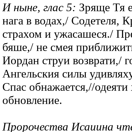
И ныне, глас 5:
Зряще Тя е
нага в водах,/ Содетеля,
страхом и ужасашеся./ Пр
бяше,/ не смея приближит
Иордан струи возврати,/ г
Ангельския силы удивляхус
Спас обнажается,//одеяти 
обновление.
Пророчества Исаиина чтен