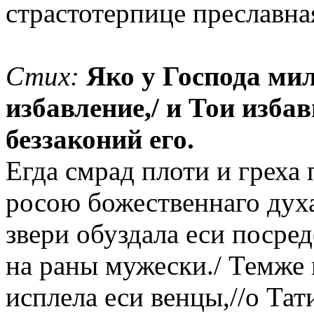
страстотерпице преславна
Стих:
Яко у Господа мил
избавление,/ и Тои изба
беззаконий его.
Егда смрад плоти и греха 
росою божественнаго духа
звери обуздала еси посред
на раны мужески./ Темже
исплела еси венцы,//о Та