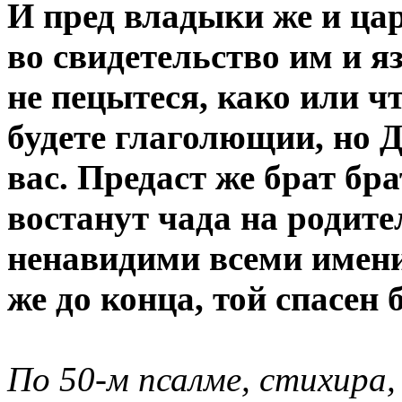
И пред владыки же и цар
во свидетельство им и я
не пецытеся, како или чт
будете глаголющии, но 
вас. Предаст же брат бра
востанут чада на родите
ненавидими всеми имени
же до конца, той спасен б
По 50-м псалме, стихира, 