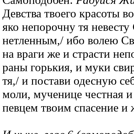
Девства твоего красоты в
яко непорочну тя невесту
нетленным,/ ибо волею Св
на враги же и страсти не
раны горькия, и муки сви
тя,/ и постави одесную се
моли, мученице честная и
певцем твоим спасение и 