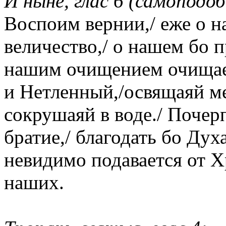
И ныне, глас 6 (самоподоб
Воспоим вернии,/ еже о н
величество,/ о нашем бо 
нашим очищением очищает
и Нетленный,/освящаяй ме
сокрушаяй в воде./ Почер
братие,/ благодать бо Ду
невидимо подавается от Х
наших.