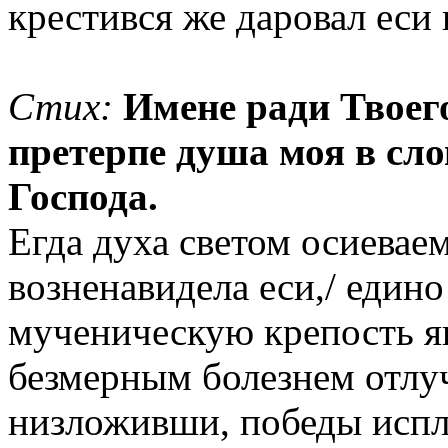
крестився же даровал ес
Стих:
Имене ради Твоего
претерпе душа моя в сло
Господа.
Егда духа светом осиеваем
возненавидела еси,/ един
мученическую крепость яв
безмерным болезнем отлуч
низложивши, победы испл