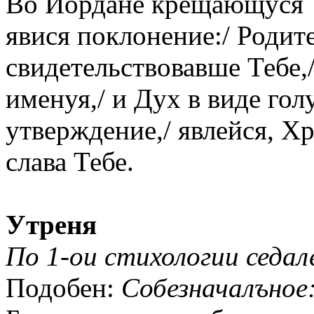
Во Иордане крещающуся Т
явися поклонение:/ Родите
свидетельствовавше Тебе,
именуя,/ и Дух в виде гол
утверждение,/ явлейся, Х
слава Тебе.
Утреня
По 1-ои стихологии седале
Подобен:
Собезначалъное