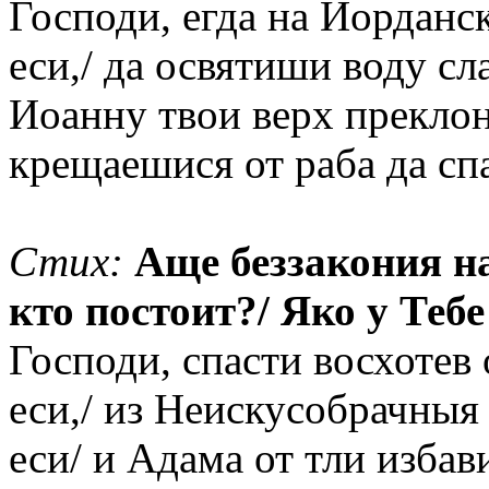
Господи, егда на Иорданс
еси,/ да освятиши воду с
Иоанну твои верх преклон
крещаешися от раба да с
Стих:
Аще беззакония на
кто постоит?/ Яко у Тебе
Господи, спасти восхотев 
еси,/ из Неискусобрачныя
еси/ и Адама от тли избав