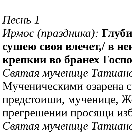
Песнь 1
Ирмос (праздника):
Глуби
сушею своя влечет,/ в н
крепкии во бранех Госпо
Святая мученице Татиано,
Мученическими озарена с
предстоиши, мученице, Ж
прегрешении просящи изб
Святая мученице Татиано,