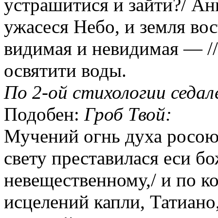
устрашитися и зайти?/ Ан
ужасеся Небо, и земля вос
видимая и невидимая — /
освятити воды.
По 2-ой стихологии седале
Подобен:
Гроб Твой:
Мучений огнь духа росою п
свету преставилася еси б
невещественному,/ и по 
исцелений капли, Татиан