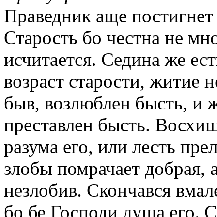
Праведник аще постигнет 
Старость бо честна не мно
исчитается. Седина же ест
возраст старости, житие 
быв, возлюблен бысть, и
преставлен бысть. Восхищ
разума его, или лесть пре
злобы помрачает добрая, 
незлобив. Скончався вмале
бо бе Господи душа его. 