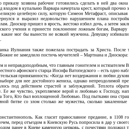
 приказу хозяина рабочие готовились сделать в ней два окна
ад входом в купальню Варвара начертала крест, который прочно 
 великую целебную силу, которую Симеон Метафраст, описывая
ернулся и выразил недовольство нарушением плана постройк
ам. Диоскор пришел в ярость, жестоко избил дочь, а затем закл
ельского учения и принести поклонение ложным богам, Варвару
, какие мог бы вынести не всякий мужчина. Девушку избивали
…
тианка Иулиания также пожелала пострадать за Христа. После
 Божие не замедлило постичь мучителей – Мартиана и Диоскора
ым и неправдоподобным, что главным гонителем и истязателем В
вестного афонского старца Иосифа Ватопедского – есть одно наб
тельская привязанность: «Когда нет воздержания и любви духов
о выборе для нее достойного жениха, однако непреодолимой пр
лось под действием страстей и заблуждений. Теплота обрати
. Ее же чувство, укрепляемое верой и любовью к Господу, нап
за Того, Кто был воплощенной Любовью. Под пытками она страши
мной битве со злом столько же мужества, сколько закаленны
стантинополь. Как гласит православное предание, в 1108 го
ичем, перед отъездом в Киевскую Русь попросила в дар у своег
годом ранее в Киеве каменную церковь, с почестями положил