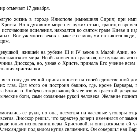
р отмечает 17 декабря.
лгую жизнь в городе Илиополе (нынешняя Сирия) при импер
а Христа. Но в духовном мире нет чужих стран, границ и врем
, источающие исцеления, находятся во святом граде Киеве и и
тых. Вот уж много веков к раке с ее мощами стекаются люди, и
ющим.
евушкой, жившей на рубеже III и IV веков в Малой Азии, но и
христианского мира. Необыкновенно красивая, не нуждавшаяся н
ника Диоскора, но, узнав о Христе, приняла Его учение всем 
извания христианки.
л всю силу душевной привязанности на своей единственной д
них глаз. Для этого он построил башню, где, кроме Варвары,
а Божиего. Любуясь открывающейся ее взору красотой, девушка 
ыческие боги, сами созданные рукой человека. Желание познат
омогались ее руки, но она, несмотря на ласковые уговоры отца
авсегда. Диоскор решил, что характер дочери изменился от зам
ороде юных исповедниц веры Христовой, и они раскрыли ей уч
 Александрии под видом купца священник. Он совершил над Вар