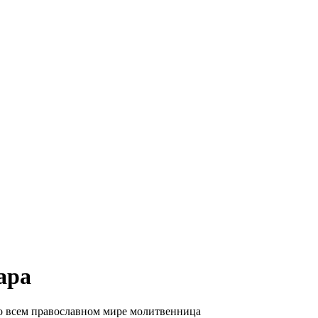
ара
 о всем православном мире молитвенница