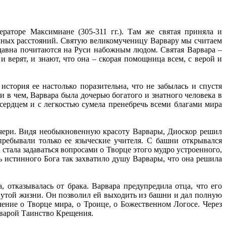
аторе Максимиане (305-311 гг.). Там же святая приняла и
енных расстояний. Святую великомученицу Варвару мы считаем
здавна почитаются на Руси набожным людом. Святая Варвара –
 верят, и знают, что она – скорая помощница всем, с верой и
стория ее настолько поразительна, что не забылась и спустя
и в чем, Варвара была дочерью богатого и знатного человека в
сердцем и с легкостью сумела пренебречь всеми благами мира
очери. Видя необыкновенную красоту Варвары, Диоскор решил
 пребывали только ее языческие учителя. С башни открывался
стала задаваться вопросами о Творце этого мудро устроенного,
ь истинного Бога так захватило душу Варвары, что она решила
, отказывалась от брака. Варвара предупредила отца, что его
кнутой жизни. Он позволил ей выходить из башни и дал полную
ение о Творце мира, о Троице, о Божественном Логосе. Через
варой Таинство Крещения.