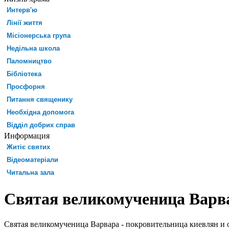
Интерв'ю
Лінії життя
Місіонерська група
Недільна школа
Паломництво
Бібліотека
Просфорня
Питання священику
Необхідна допомога
Відділ добрих справ
Информация
Житіє святих
Відеоматеріали
Читальна зала
Святая великомученица Варв
Святая великомученица Варвара - покровительница киевлян и