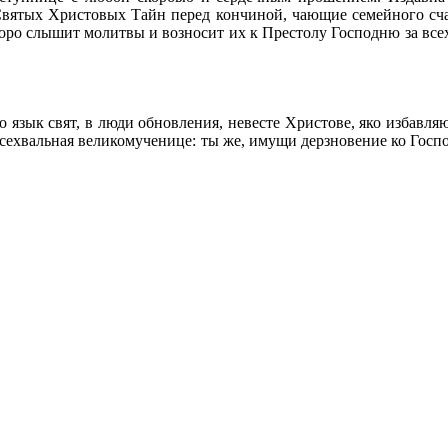
Святых Христовых Тайн перед кончиной, чающие семейного сча
оро слышит молитвы и возносит их к Престолу Господню за всех
 язык свят, в люди обновления, невесте Христове, яко избавля
ехвальная великомученице: ты же, имущи дерзновение ко Господу