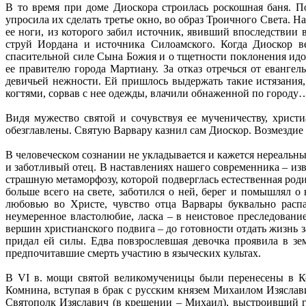
В то время при доме Диоскора строилась роскошная баня. По
упросила их сделать третье окно, во образ Троичного Света. Н
ее ноги, из которого забил источник, явивший впоследствии
струй Иордана и источника Силоамского. Когда Диоскор в
спасительной силе Сына Божия и о тщетности поклонения идол
ее правителю города Мартиану. За отказ отречься от еванг
девичьей нежности. Ей пришлось выдержать такие истязания
когтями, сорвав с нее одежды, влачили обнаженной по городу
Видя мужество святой и сочувствуя ее мученичеству, хрис
обезглавлены. Святую Варвару казнил сам Диоскор. Возмездие
В человеческом сознании не укладывается и кажется нереальн
и заботливый отец. В наставлениях нашего современника – из
страшную метаморфозу, которой подверглась естественная роди
больше всего на свете, заботился о ней, берег и помышлял 
любовью во Христе, чувство отца Варвары буквально распа
неумеренное властолюбие, ласка – в неистовое преследование
вершин христианского подвига – до готовности отдать жизнь 
придал ей силы. Едва повзрослевшая девочка проявила в зе
предпочитавшие смерть участию в языческих культах.
В VI в. мощи святой великомученицы были перенесены в Кон
Комнина, вступая в брак с русским князем Михаилом Изяслав
Святополк Изяславич (в крещении – Михаил), выстроивший 