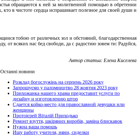
стья обращаются к ней за молитвенной помощью в обретении
, кто в чистоте сердца испрашивает полезное для своей души и
ющиися тобою от различных зол и обстояний, благодарственная
, от всяких нас бед свободи, да с радостию зовем ти: Радуйся,
Автор статьи: Елена Киселева
Останні новини
Розклад богослужінь на серпень 2026 року
Запрошуємо у паломництво 28 жовтня 2023 року
Прихожанка нашего храма предоставит услуги по
дизайну и изготовлению штор
Сдается койко-место для православной девушки или
женщины
Протоієрей Віталій Приходько
Ремонт взуття, шкіряних виробів, заміна блискавок
Нужна ваша помощь
Ищу работу учителя, няни, сиделки