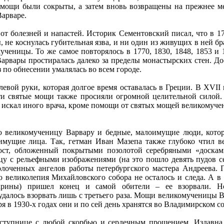
 мощи были сокрыты, а затем вновь возвращены на прежнее м
арваре.
от болезней и напастей. Историк Сементовский писал, что в 1
 коснулась губительная язва, и ни один из живущих в ней брать
еницы. То же самое повторялось в 1770, 1830, 1848, 1853 и 1
Варвары простиралась далеко за пределы монастырских стен. Д
з по обнесении умалялась во всем городе.
вой руки, которая долгое время оставалась в Греции. В XVI
ти святые мощи также просияли огромной целительной силой. 
 искал иного врача, кроме помощи от святых мощей великомуче
 великомученицу Варвару и бедные, малоимущие люди, котор
имущие лица. Так, гетман Иван Мазепа также глубоко чтил 
ост, обложенный покрытыми позолотой серебряными «доскам
цу с рельефными изображениями (на это пошло девять пудов с
лоченных ангелов работы петербургского мастера Андреева. П
о великолепия Михайловского собора не осталось и следа. А в
тарины) пришел конец и самой обители – ее взорвали. Но
удалось взорвать лишь с третьего раза. Мощи великомученицы В
 в 1930-х годах они и по сей день хранятся во Владимирском со
ступнице с любой скорбью и сердечным прошением. Издавна 