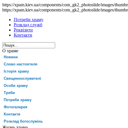
https://xpam.kiev.ua/components/com_gk2_photoslide/images/thumb
https://xpam.kiev.ua/components/com_gk2_photoslide/images/thumb
Потреби храму
Розклад служб
Реквізити
Контакти
О храме
Новини
Слово настоятеля
Історія храму
Священнослужителі
Особи храму
Треби
Потреби храму
Фотогалерея
Контакти
Розклад богослужінь
Жизнь храма