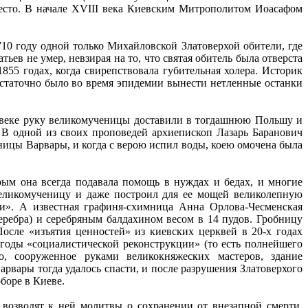
есто. В начале XVIII века Киевским Митрополитом Иоасафом
710 году одной только Михайловской Златоверхой обители, где
ев не умер, невзирая на то, что святая обитель была отверста
855 годах, когда свирепствовала губительная холера. Историк
остаточно было во время эпидемии вынести нетленные останки
I веке руку великомученицы доставили в тогдашнюю Польшу и
В одной из своих проповедей архиепископ Лазарь Баранович
ницы Варвары, и когда с верою испил воды, коею омочена была
ым она всегда подавала помощь в нуждах и бедах, и многие
великомученицу и даже построил для ее мощей великолепную
и». А известная графиня-схимница Анна Орлова-Чесменская
еребра) и серебряным балдахином весом в 14 пудов. Гробницу
осле «изъятия ценностей» из киевских церквей в 20-х годах
 годы «социалистической реконструкции» (то есть полнейшего
, сооруженное руками великокняжеских мастеров, здание
арвары тогда удалось спасти, и после разрушения Златоверхого
боре в Киеве.
возводят к ней молитвы о сохранении от внезапной смерти,