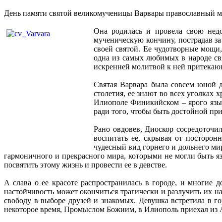
День памяти святой великомученицы Варвары православный ми
Она родилась и провела свою недо
мученическую кончину, пострадав з
своей святой. Ее чудотворные мощи
одна из самых любимых в народе свя
искренней молитвой к ней притека
Святая Варвара была совсем юной д
столетия, ее знают во всех уголках 
Илиополе Финикийском – ярого языч
ради того, чтобы быть достойной пр
Рано овдовев, Диоскор сосредоточи
воспитать ее, скрывая от посторон
чудесный вид горнего и дольнего мир
гармоничного и прекрасного мира, которыми не могли быть яз
посвятить этому жизнь и провести ее в девстве.
А слава о ее красоте распространилась в городе, и многие д
настойчивость может окончиться трагически и разлучить их н
свободу в выборе друзей и знакомых. Девушка встретила в г
некоторое время, Промыслом Божиим, в Илиополь приехал из