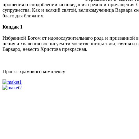
прошения о сподоблении исповедания грехов и причащения 
супружества. Как и всякий святой, великомученица Варвара ск
благо для ближних.
Кондак 1
Избранной Богом от идолослужительнаго рода и призванной во
пения и хваления восписуем ти молитвенницы твои, святая и вс
Варваро, невесто Христова прекрасная.
Проект храмового комплексу