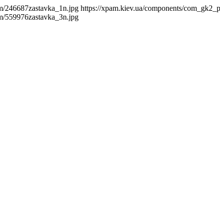
m/246687zastavka_1n.jpg
https://xpam.kiev.ua/components/com_gk2_
m/559976zastavka_3n.jpg