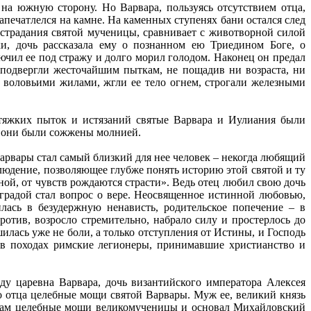
 на южную сторону. Но Варвара, пользуясь отсутствием отца,
запечатлелся на камне. На каменных ступенях бани остался след
 страдания святой мученицы, сравнивает с животворной силой
и, дочь рассказала ему о познанном ею Триедином Боге, о
ючил ее под стражу и долго морил голодом. Наконец он предал
 подвергли жесточайшим пыткам, не пощадив ни возраста, ни
 воловьими жилами, жгли ее тело огнем, строгали железными
 тяжких пыток и истязаний святые Варвара и Иулиания были
: они были сожжены молнией.
арвары стал самый близкий для нее человек – некогда любящий
людение, позволяющее глубже понять историю этой святой и ту
ной, от чувств рождаются страсти». Ведь отец любил свою дочь
еградой стал вопрос о вере. Неосвященное истинной любовью,
лась в безудержную ненависть, родительское попечение – в
ротив, возросло стремительно, набрало силу и простерлось до
лась уже не боли, а только отступления от Истины, и Господь
е в походах римские легионеры, принимавшие христианство и
ду царевна Варвара, дочь византийского императора Алексея
о отца целебные мощи святой Варвары. Муж ее, великий князь
 там целебные мощи великомученицы и основал Михайловский