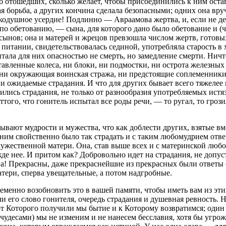
 об отошедших, сколько желает, чтобы присоединились к ним оста
борьба, а других кончина сделала безопасными; одних она вручи
кодушное усердие! Подлинно — Авраамова жертва, и, если не де
о обетованию, — сына, для которого дано было обетование и (ч
д сынов; она и матерей и жрецов превзошла числом жертв, гот
итании, свидетельствовалась сединой, употребляла старость в х
итала для них опасностью не смерть, но замедление смерти. Ничт
авленные колеса, ни блоки, ни подмостки, ни острота железных
 ни окружающая воинская стража, ни предстоящие соплеменники,
и ожидаемые страдания. И что для других бывает всего тяжелее 
лились страдания, не только от разнообразия употребляемых истя
ттого, что гонитель испытал все роды речи, — то ругал, то грози
ают мудрости и мужества, что как доблести других, взятые вме
им свойственно было так страдать и с таким любомудрием отвеча
ужественной матери. Она, став выше всех и с материнской любо
е нее. И притом как? Добровольно идет на страдания, не допуст
а! Прекрасны, даже прекраснейшие из прекрасных были ответы 
тери, сперва увещательные, а потом надгробные.
еменно возобновить это в вашей памяти, чтобы иметь вам из эт
и его слово гонителя, очередь страдания и душевная ревность. Н
 от Которого получили мы бытие и к Которому возвратимся; один
 чудесами) мы не изменим и не нанесем бесславия, хотя бы угрож