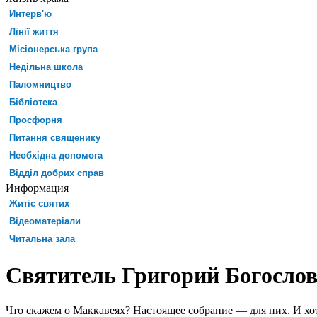
Интерв'ю
Лінії життя
Місіонерська група
Недільна школа
Паломництво
Бібліотека
Просфорня
Питання священику
Необхідна допомога
Відділ добрих справ
Информация
Житіє святих
Відеоматеріали
Читальна зала
Святитель Григорий Богослов
Что скажем о Маккавеях? Настоящее собрание — для них. И хот