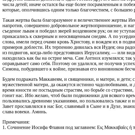
числа детей; иначе остался бы еще более посрамленным и побе
которые, ополчившись одним только благочестием, с большею р
Такая жертва была благоразумнее и величественнее жертвы Иеф
напротив, совершенно добровольное жертвоприношение, и нагр
съедение львам и победил зверей воздеянием рук; он не уступа
прикасались к скверным и неосвященным снедям. А по усердию 
слова, имели перед очами кровь Христову, и вождем их в подв
примеров доблести. Их терпению дивилась вся Иудея; она радов
из подвигов, когда-либо предстоявших Иерусалиму, — или видет
находилась как бы на острие меча. Сам Антиох изумлялся; так 
оправдывает само себя. Поэтому он удалился, не получив успеха
Симона, побудившего к войне, признавая его виновником бесче
Будем подражать Маккавеям, и священники, и матери, и дети; 
мужественной матери, да окажутся истинно чадолюбивыми, и да
время юности не постыдным страстям, но борьбе со страстям
гонит нас. Ибо желаю, чтоб были подвижники для всякого врем
пользовались древними указаниями, но пользовались также и н
Завет прославлялся в нас Бог, славимый в Сыне и в Духе, з
слава вовеки. Аминь.
Примечания:
1. Сочинение Иосифа Флавия под заглавием: Εις Μακκαβαίες ή π