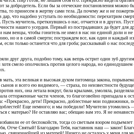
ягчится. Пир готов; не лишим себя его. Прекрасно видеть братьев
ют за добродетель. Если бы за отеческие постановления можно б
тва, то принесем в жертву сами тела. Да почему же и не пожертв
 дар, что надобно уступать по необходимости: перехитрим смерт
Пусть мучитель, преткнувшись о нас, отчается и в других. Пусть 
ячности нашего усердия. Первый из пострадавших да будет для д
нам венцы, чтобы гонитель не имел в нас ни единой доли и не 
нию, но и в самой смерти; постраждем все, как один и каждый из
м, если только останется что для гроба; рассказывай о нас пос
яли друг друга, подобно тому, как вепрь острит один зуб други
 хотя смело ополчились против целого народа, но единодушием 
их.
 мать, эта великая и высокая духом питомица закона, порываем
 сынов и всего ею видимого, — страха, по неизвестности будуще
ротив них, она летала вокруг, била крылами, умоляла, разделяла
ала отторженные части членов, то благоговейно припадала к ост
ла: «Прекрасно, дети! Прекрасно, доблестные мои подвижники, 
у доблестей! Еще немного; и мы победили! Мучители утомились 
ся с матерью? Не оставляю вас; обещаю вам это. Я не ненавист
ю избавили ее от беспокойств, тогда со светлым взором подъемл
бя, Отче Святый! Благодарю Тебя, наставник наш — закон! Благо
рью, священнейшей из матерей! Ничего не осталось у меня для м