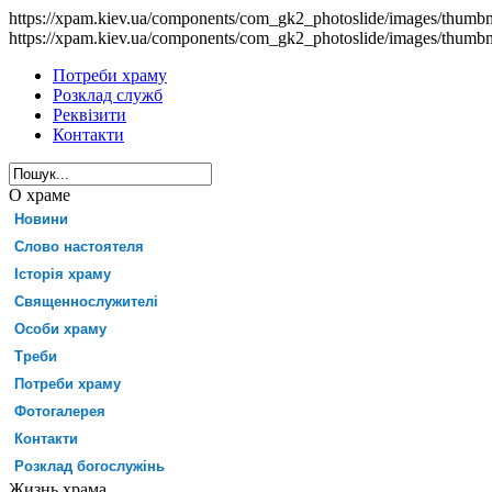
https://xpam.kiev.ua/components/com_gk2_photoslide/images/thumb
https://xpam.kiev.ua/components/com_gk2_photoslide/images/thumb
Потреби храму
Розклад служб
Реквізити
Контакти
О храме
Новини
Слово настоятеля
Історія храму
Священнослужителі
Особи храму
Треби
Потреби храму
Фотогалерея
Контакти
Розклад богослужінь
Жизнь храма