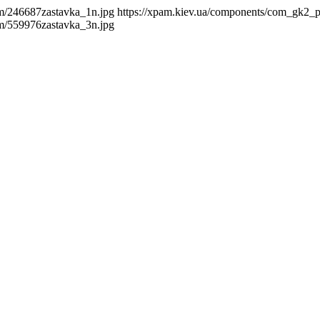
m/246687zastavka_1n.jpg
https://xpam.kiev.ua/components/com_gk2_
m/559976zastavka_3n.jpg