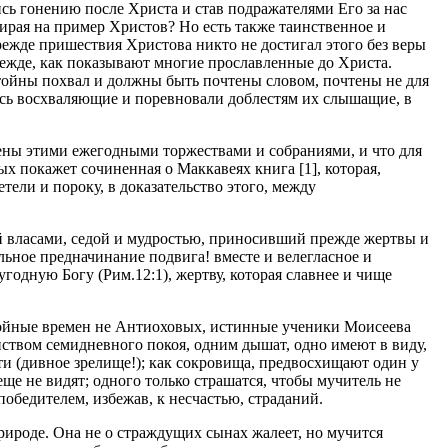
сь гонению после Христа и став подражателями Его за нас
взирая на пример Христов? Но есть также таинственное и
режде пришествия Христова никто не достигал этого без веры
режде, как показывают многие прославленные до Христа.
остойны похвал и должны быть почтены словом, почтены не для
лись восхваляющие и поревновали доблестям их слышащие, в
чтены этими ежегодными торжествами и собраниями, и что для
х покажет сочиненная о Маккавеях книга [1], которая,
етели и пороку, в доказательство этого, между
ой власами, седой и мудростью, приносивший прежде жертвы и
льное предначинание подвига! вместе и велегласное и
одную Богу (Рим.12:1), жертву, которая славнее и чище
тойные времен не Антиоховых, истинные ученики Моисеева
нством семидневного покоя, одним дышат, одно имеют в виду,
рти (дивное зрелище!); как сокровища, предвосхищают один у
 еще не видят; одного только страшатся, чтобы мучитель не
победителем, избежав, к несчастью, страданий.
рироде. Она не о страждущих сынах жалеет, но мучится