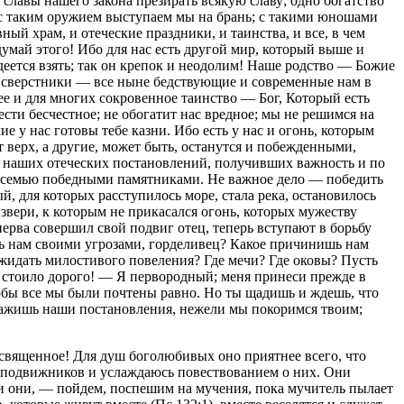
славы нашего закона презирать всякую славу; одно богатство
и с таким оружием выступаем мы на брань; с такими юношами
вный храм, и отеческие праздники, и таинства, и все, в чем
думай этого! Ибо для нас есть другой мир, который выше и
еется взять; так он крепок и неодолим! Наше родство — Божие
и сверстники — все ныне бедствующие и современные нам в
ее и для многих сокровенное таинство — Бог, Который есть
сти бесчестное; не обогатит нас вредное; мы не решимся на
е у нас готовы тебе казни. Ибо есть у нас и огонь, которым
верх, а другие, может быть, останутся и побежденными,
ив наших отеческих постановлений, получивших важность и по
бя семью победными памятниками. Не важное дело — победить
, для которых расступилось море, стала река, остановилось
звери, к которым не прикасался огонь, которых мужеству
перва совершил свой подвиг отец, теперь вступают в борьбу
шь нам своими угрозами, горделивец? Какое причинишь нам
ожидать милостивого повеления? Где мечи? Где оковы? Пусть
и стоило дорого! — Я первородный; меня принеси прежде в
тобы все мы были почтены равно. Но ты щадишь и ждешь, что
 уважишь наши постановления, нежели мы покоримся твоим;
 священное! Для душ боголюбивых оно приятнее всего, что
о подвижников и услаждаюсь повествованием о них. Они
ли они, — пойдем, поспешим на мучения, пока мучитель пылает