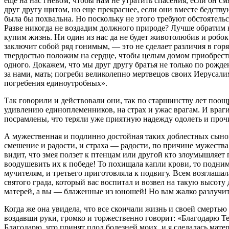
еще на нас гневом, чтобы нам не утратить спасения, если он см
друг другу щитом, но еще прекраснее, если они вместе бедству
была бы похвальна. Но поскольку не этого требуют обстоятельс
Разве никогда не воздадим должного природе? Лучше обратим в
купим жизнь. Ни один из нас да не будет животолюбив и робок. 
заключит собой ряд гонимым, — это не сделает различия в гор
твердостью положим на сердце, чтобы целым домом приобрести 
одного. Докажем, что мы друг другу братья не только по рожде
за нами, мать; погреби великолепно мертвецов своих Иерусали
погребения единоутробных».
Так говорили и действовали они, так по старшинству лет поощр
удивлению единоплеменников, на страх и ужас врагам. И враги
посрамлены, что теряли уже приятную надежду одолеть и проч
А мужественная и подлинно достойная таких доблестных сынов
смешение и радости, и страха — радости, по причине мужества
видит, что змея ползет к птенцам или другой кто злоумышляет п
воодушевить их к победе! То похищала капли крови, то подним
мучителям, и третьего приготовляла к подвигу. Всем возглаша
святого града, который вас воспитал и возвел на такую высот
матерей, а вы — блаженные из юношей! Но вам жалко разлучить
Когда же она увидела, что все скончали жизнь и своей смерть
воздавши руки, громко и торжественно говорит: «Благодарю Те
Благодарю, что принят плод болезней моих, и я сделалась мате