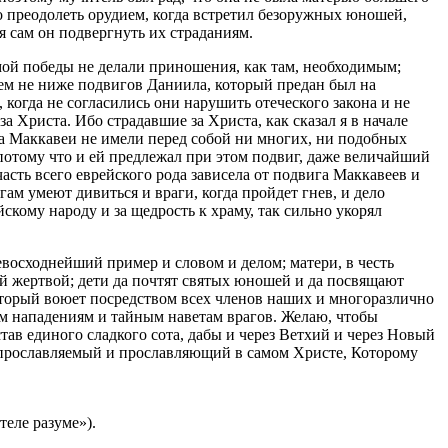
но преодолеть орудием, когда встретил безоружных юношей,
я сам он подвергнуть их страданиям.
мой победы не делали приношения, как там, необходимым;
ем не ниже подвигов Даниила, который предан был на
 когда не согласились они нарушить отеческого закона и не
 Христа. Ибо страдавшие за Христа, как сказал я в начале
; а Маккавеи не имели перед собой ни многих, ни подобных
 потому что и ей предлежал при этом подвиг, даже величайший
асть всего еврейского рода зависела от подвига Маккавеев и
ам умеют дивиться и враги, когда пройдет гнев, и дело
йскому народу и за щедрость к храму, так сильно укорял
евосходнейший пример и словом и делом; матери, в честь
ой жертвой; дети да почтят святых юношей и да посвящают
оторый воюет посредством всех членов наших и многоразлично
ным нападениям и тайным наветам врагов. Желаю, чтобы
ав единого сладкого сота, дабы и через Ветхий и через Новый
 прославляемый и прославляющий в самом Христе, Которому
теле разуме»).