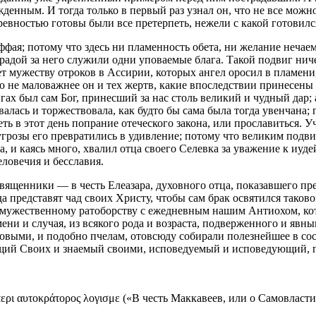
жденным. И тогда только в первый раз узнал он, что не все мож
евностью готовы были все претерпеть, нежели с какой готовилс
фая; потому что здесь ни пламенность обета, ни желание нечае
адой за него служили одни уповаемые блага. Такой подвиг нич
ет мужеству отроков в Ассирии, которых ангел оросил в пламени,
не маловажнее он и тех жертв, какие впоследствии принесены за
игах был сам Бог, принесший за нас столь великий и чудный дар
алась и торжествовала, как будто бы сама была тогда увенчана;
ь в этот день попрание отеческого закона, или прославиться. Уч
угрозы его превратились в удивление; потому что великим подвиг
, и каясь много, хвалил отца своего Селевка за уважение к иуде
ловечия и бесславия.
священники — в честь Елеазара, духовного отца, показавшего пр
 представят чад своих Христу, чтобы сам брак освятился таков
и, мужественному ратоборству с ежедневным нашим Антиохом, к
ени и случая, из всякого рода и возраста, подверженного и яв
овыми, и подобно пчелам, отовсюду собирали полезнейшее в сост
нающий Своих и знаемый своими, исповедуемый и исповедующий,
ερι αυτοκράτορος λογισμε («В честь Маккавеев, или о Самовласти