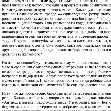
опасением, что сыновья не будут страдать; не столько скорбит
преставившихся; потому что одним предстоит еще сомнительная 
Какая мужественная душа в женском теле! Какое чудное и вели
приносит единого сына, правда, — единородного, рожденного п
рода, но и подобных жертв, она же освятила Богу целый наро
поспешающих к алтарю. Она указывала на грудь, напоминала о п
от смерти, но чтобы побудить их к страданиям; потому что поч
лишало радости: ни приготовленные деревянные дыбы, ни пост
разведенный огонь, ни грозный мучитель, ни стечение народа,
текущей крови, ни погубляемая юность, ни настоящие ужасы, н
для нее было всего легче. Она услаждалась зрелищем, как ни д
другого подействовало бы одно какое-нибудь истязание), но и о
достигнуть желаемого?
Но ответы юношей мучителю, по моему мнению, столько показыв
мало в сравнении с благоразумными их речами. И им только одн
нимало не преодолело ни мужественных сынов, ни еще более м
погребальный дар детям; и сама последует за отошедшими прежд
мужественной плоти. И какие произносит она надгробные слов
которыми, низлагали они мучителя? Но еще прекраснее речи ма
Итак, что же произнесено было сынами? Теперь весьма благовр
речей. Каждый из братьев говорил что-нибудь свое, как ополчал
«Антиох, и вы все предстоящие здесь! У нас один царь — Бог,
бедствиями, какие претерпел он за добродетель, и многими его