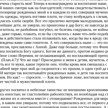
ечена старость моя! Теперь я вознаграждена за воспитание ваше,
ей ваших смотрю как на благодетелей; готова свидетельствовать
на позорище рожденных мной и в каждом из них совершив мучени
рать одежды, терзать ногтями плоти, не стану возбуждать к слеза
едлагать хлеба скорби. Все это прилично матерям малодушным, к
нейшие дети, не умерли, но принесены в дар Богу; не навсегда р
оглотила, не разбойник погубил, не болезнь сокрушила, не война 
даже горько, плакать, если бы случилось с вами что-либо подобн
бы я действительно стала оплакивать вас, когда бы вы к вреду с
обеждены вами сами гонители. А что совершилось ныне — это похв
инеесом, прославлена с Анной. Даже еще больше, потому что Фи
Анна посвятила Богу одного, Богом же данного, притом недавно 
бное слово Иеремия, не оплакивающий, но восхваляющий препод
(Плач.4:7)! Что же еще? Присоедини и меня к детям, мучитель,
петь все те муки, какие терпели они, чтобы кровь моя смешалась 
райней мере прах мой да соединится с их прахом, и один гроб да
! И матери так воспитывайте рожденных вами, и дети так воспи
им. Но как? — спросите. — Как на брачное ложе, востекши на ко
ь ее чистой и мужественной плоти.
других посвятил в небесные таинства: не внешними кроплениями
ь юностью; не сластолюбию раболепствуя, но возобладав над ст
 жизни их и опочила вместе с отошедшими! Рожденных для мира 
 в каком они умирали; потому что подвизались все, от первого д
традания, уже укрепленный примером перед ним пострадавших. А 