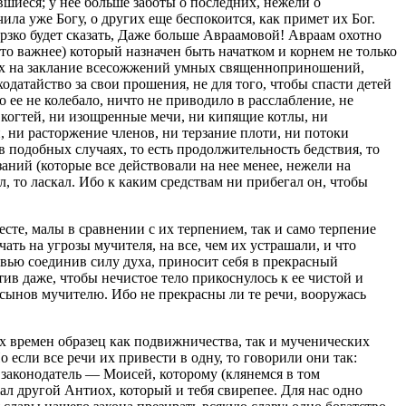
вшиеся; у нее больше заботы о последних, нежели о
ла уже Богу, о других еще беспокоится, как примет их Бог.
рзко будет сказать, Даже больше Авраамовой! Авраам охотно
то важнее) который назначен быть начатком и корнем не только
овых на заклание всесожжений умных священноприношений,
одатайство за свои прошения, не для того, чтобы спасти детей
о ее не колебало, ничто не приводило в расслабление, не
 когтей, ни изощренные мечи, ни кипящие котлы, ни
 ни расторжение членов, ни терзание плоти, ни потоки
в подобных случаях, то есть продолжительность бедствия, то
заний (которые все действовали на нее менее, нежели на
л, то ласкал. Ибо к каким средствам ни прибегал он, чтобы
сте, малы в сравнении с их терпением, так и само терпение
ть на угрозы мучителя, на все, чем их устрашали, и что
вью соединив силу духа, приносит себя в прекрасный
ив даже, чтобы нечистое тело прикоснулось к ее чистой и
сынов мучителю. Ибо не прекрасны ли те речи, вооружась
их времен образец как подвижничества, так и мученических
о если все речи их привести в одну, то говорили они так:
 законодатель — Моисей, которому (клянемся в том
ал другой Антиох, который и тебя свирепее. Для нас одно