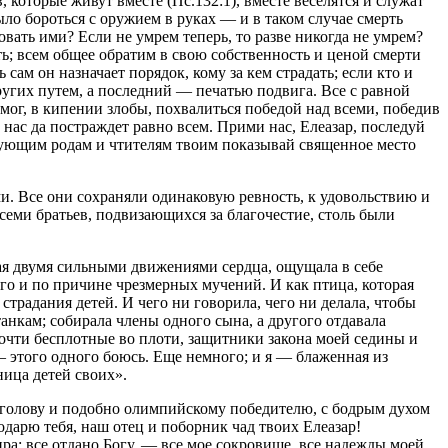
, которые живут вместе (Пс.132:1), вместе веселятся и служат
ыло бороться с оружием в руках — и в таком случае смерть
овать ими? Если не умрем теперь, то разве никогда не умрем?
ь; всем общее обратим в свою собственность и ценой смерти
сам он назначает порядок, кому за кем страдать; если кто и
ругих путем, а последний — печатью подвига. Все с равной
мог, в кипении злобы, похвалиться победой над всеми, победив
 нас да постраждет равно всем. Прими нас, Елеазар, последуй
ледующим родам и чтителям твоим показывай священное место
ми. Все они сохраняли одинаковую ревность, к удовольствию и
семи братьев, подвизающихся за благочестие, столь были
ая двумя сильными движениями сердца, ощущала в себе
го и по причине чрезмерных мучений. И как птица, которая
 страдания детей. И чего ни говорила, чего ни делала, чтобы
анкам; собирала члены одного сына, а другого отдавала
почти бесплотные во плоти, защитники закона моей седины и
— этого одного боюсь. Еще немного; и я — блаженная из
ница детей своих».
ет голову и подобно олимпийскому победителю, с бодрым духом
дарю тебя, наш отец и поборник чад твоих Елеазар!
ира; все отдано Богу, — все мое сокровище, все надежды моей