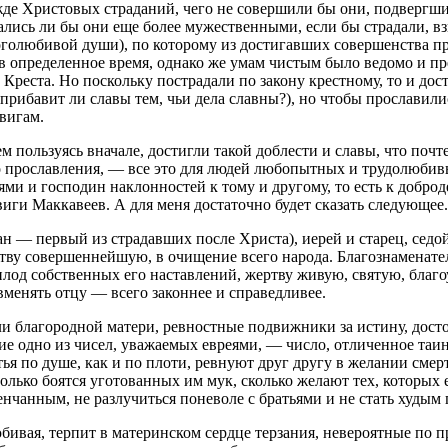
жде Христовых страданий, чего не совершили бы они, подвергши
азались ли бы они еще более мужественными, если бы страдали, 
боголюбивой души), по которому из достигавших совершенства п
 в определенное время, однако же умам чистым было ведомо и п
е Креста. Но поскольку пострадали по закону крестному, то и д
 прибавит ли славы тем, чьи дела славны?), но чтобы прослави
вигам.
м пользуясь вначале, достигли такой доблести и славы, что по
о прославления, — все это для людей любопытных и трудолюбивы
ями и господин наклонностей к тому и другому, то есть к доброд
ги Маккавеев. А для меня достаточно будет сказать следующее.
ан — первый из страдавших после Христа), иерей и старец, сед
ртву совершеннейшую, в очищение всего народа. Благознаменате
д собственных его наставлений, жертву живую, святую, благоуг
менять отцу — всего законнее и справедливее.
ли благородной матери, ревностные подвижники за истину, дос
ие одно из чисел, уважаемых евреями, — число, отличенное таи
тья по душе, как и по плоти, ревнуют друг другу в желании сме
 столько боятся уготованных им мук, сколько желают тех, которых
енчанным, не разлучиться поневоле с братьями и не стать худым 
бивая, терпит в материнском сердце терзания, невероятные по п