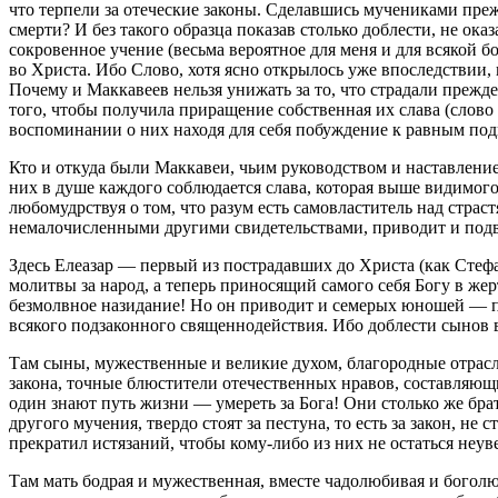
что терпели за отеческие законы. Сделавшись мучениками пре
смерти? И без такого образца показав столько доблести, не ок
сокровенное учение (весьма вероятное для меня и для всякой 
во Христа. Ибо Слово, хотя ясно открылось уже впоследствии,
Почему и Маккавеев нельзя унижать за то, что страдали прежд
того, чтобы получила приращение собственная их слава (слово
воспоминании о них находя для себя побуждение к равным под
Кто и откуда были Маккавеи, чьим руководством и наставление
них в душе каждого соблюдается слава, которая выше видимог
любомудрствуя о том, что разум есть самовластитель над страст
немалочисленными другими свидетельствами, приводит и подви
Здесь Елеазар — первый из пострадавших до Христа (как Стеф
молитвы за народ, а теперь приносящий самого себя Богу в же
безмолвное назидание! Но он приводит и семерых юношей — пло
всякого подзаконного священнодействия. Ибо доблести сынов в
Там сыны, мужественные и великие духом, благородные отрас
закона, точные блюстители отечественных нравов, составляющ
один знают путь жизни — умереть за Бога! Они столько же бра
другого мучения, твердо стоят за пестуна, то есть за закон, не
прекратил истязаний, чтобы кому-либо из них не остаться неув
Там мать бодрая и мужественная, вместе чадолюбивая и боголю