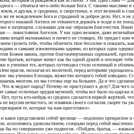
она, которым ограждаемся как истиной. У нас одна слава — для 
е одного — убояться чего-либо больше Бога. С такими мыслями 
земля, и друзья, и сродники, и сверстники, и этот великий и сла
же не вожделеннее Бога и страданий за доброе дело. Нет, и не 
орого никакой Антиох не отважится держать в осаде и не понад
оки и патриархи, служащие для нас образцом благочестия. Наш
аше — ликостояния Ангелов. У нас одно великое, даже величайш
иями вещей маловажных и ничего не стоящих. Не придаст нам че
ем грозить тебе, чтобы обличить твое бессилие и показать, каки
ородами и самыми изнеженными царями, из которых одни одержат 
против Божия закона, против благоначертанных скрижалей, прот
семи братьев, которые живут как бы одной душой и опозорят те
и и ученики тех, которых путеводил столп огненный и облачный
ысячи врагов, низлагая их молитвой, перед которыми укрощались 
ное: мы ученики Елеазара, мужество которого тобой изведано. С
рашаешь многим, но мы готовы еще на большее. Да и что сделае
я. Что ж медлит народ? Почему не приступают к делу? Для чего 
вят самые отличные орудия мучений, чтобы все было по-царски 
 Нет, пусть кто-нибудь из средних сделается первой жертвой, ч
мы не вкусим нечистого, не изъявим своего согласия; скорее ты
ы презираем те, которые ты нам приготовил».
! и какое представляли собой зрелище — подлинно прекрасное и
нии, исполняюсь удовольствием, созерцаю перед собой мысленн
 как бы по совершении уже подвигов. «Пойдем, братья, — взыва