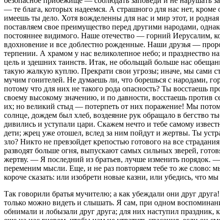
безопасное прибежище — соблюдать заповеди и не нарушать зак
— те блага, которых надеемся. А страшного для нас нет, кром
имеешь ты дело. Хотя вожделенны для нас и мир этот, и родная 
поставляем свое преимущество перед другими народами, однако 
постояннее видимого. Наше отечество — горний Иерусалим, кот
вдохновение и все доблестно рожденные. Наши друзья — прор
терпении. А храмом у нас великолепное небо; и празднество н
цель и здешних таинств. Итак, не обольщай больше нас обещан
такую жалкую куплю. Прекрати свои угрозы; иначе, мы сами стан
мучим гонителей. Не думаешь ли, что борешься с народами, г
потому что для них не такого рода опасность? Ты восстаешь 
своему высокому значению, и по давности, восстаешь против 
их; но великий стыд — потерпеть от них поражение! Мы потомк
солнце, дождем был хлеб, воздеяние рук обращало в бегство т
дивились и уступали цари. Скажем нечто и тебе самому извест
дети; жрец уже отошел, вслед за ним пойдут и жертвы. Ты уст
зло? Никто не превзойдет крепостью готового на все страдани
разводят больше огня, выпускают самых сильных зверей, гото
жертву. — Я последний из братьев, лучше изменить порядок. —
переменим мысли. Еще, и не раз повторяем тебе то же слово: 
короче сказать: или изобрети новые казни, или убедись, что м
Так говорили братья мучителю; а как убеждали они друг друга
только можно видеть и слышать. Я сам, при одном воспомина
обнимали и лобызали друг друга; для них наступил праздник,