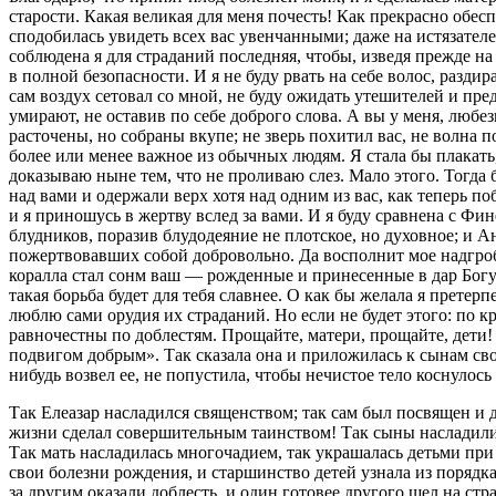
старости. Какая великая для меня почесть! Как прекрасно обесп
сподобилась увидеть всех вас увенчанными; даже на истязател
соблюдена я для страданий последняя, чтобы, изведя прежде 
в полной безопасности. И я не буду рвать на себе волос, разди
сам воздух сетовал со мной, не буду ожидать утешителей и пр
умирают, не оставив по себе доброго слова. А вы у меня, любез
расточены, но собраны вкупе; не зверь похитил вас, не волна п
более или менее важное из обычных людям. Я стала бы плакать, 
доказываю ныне тем, что не проливаю слез. Мало этого. Тогда 
над вами и одержали верх хотя над одним из вас, как теперь п
и я приношусь в жертву вслед за вами. И я буду сравнена с Ф
блудников, поразив блудодеяние не плотское, но духовное; и 
пожертвовавших собой добровольно. Да восполнит мое надгро
коралла стал сонм ваш — рожденные и принесенные в дар Богу 
такая борьба будет для тебя славнее. О как бы желала я претер
люблю сами орудия их страданий. Но если не будет этого: по к
равночестны по доблестям. Прощайте, матери, прощайте, дети
подвигом добрым». Так сказала она и приложилась к сынам сво
нибудь возвел ее, не попустила, чтобы нечистое тело коснулос
Так Елеазар насладился священством; так сам был посвящен и 
жизни сделал совершительным таинством! Так сыны насладилис
Так мать насладилась многочадием, так украшалась детьми при
свои болезни рождения, и старшинство детей узнала из порядка,
за другим оказали доблесть, и один готовее другого шел на с