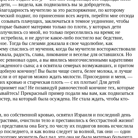
 дети, — видела, как подвизались вы за добродетель,
 благодарность мучителю за это распоряжение, по которому
ческий подвиг, по принесении всех жертв, перейти мне отсюда
м, созывать плачущих, заключаться в темное уединение, чтобы
оторые бывают матерями только по плоти, у которых дети
азлучились со мной, но только переселились на время; не
истребила, и не другое какое-либо постигло вас бедствие,
ое. Тогда бы слезами доказала я свое чадолюбие, как
воему спаслись от мучения, когда бы мучители восторжествовали
ала, радость, слава, ликование и веселье для оставшихся. Но
неес ревновал один, а вы явились многочисленными карателями
рожденного сына; а я освятила семерых возмужавших, и притом
обную кончину! Вы были чище снега, белее молока, и лучше
 если и от врагов можно ждать милости. Присоедини и меня, —
с их кровью и старческая плоть — с их плотью! Для детей
 приимет нас! Не позавидуй равночестной кончине тех, которые
тывайтесь! Прекрасный пример подали мы вам, как подвизаться
стер, на который была осуждена. Не стала ждать, чтобы кто-
, но собственной кровью, освятил Израиля и последний день
растями, очистили тело и преставились к бесстрастной жизни!
представила она Богу, по числу их подвигов вновь исчислила
о последнего, и как волна следует за волной, так они — один
поэтому мучитель был рад, что она не была матерью большего