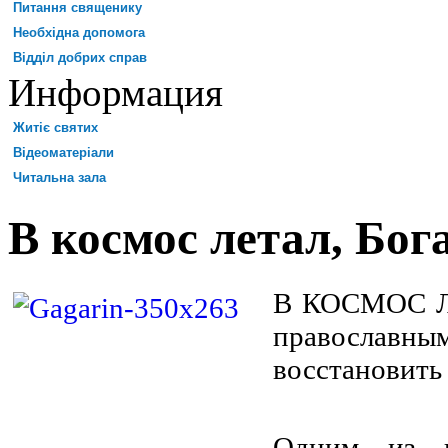
Питання священику
Необхідна допомога
Відділ добрих справ
Информация
Житіє святих
Відеоматеріали
Читальна зала
В космос летал, Бога
В КОСМОС Л
православны
восстановить
Одним из п