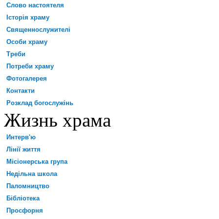
Слово настоятеля
Історія храму
Священнослужителі
Особи храму
Треби
Потреби храму
Фотогалерея
Контакти
Розклад богослужінь
Жизнь храма
Интерв'ю
Лінії життя
Місіонерська група
Недільна школа
Паломництво
Бібліотека
Просфорня