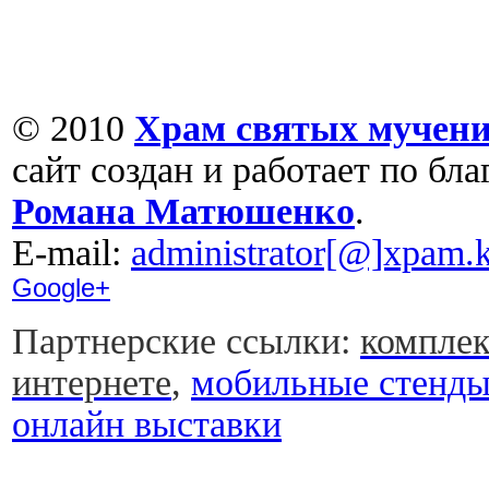
© 2010
Храм святых мучени
сайт создан и работает по бл
Романа Матюшенко
.
Е-mail:
administrator[@]xpam.k
Google+
Партнерские ссылки:
комплек
интернете
,
мобильные стенд
онлайн выставки