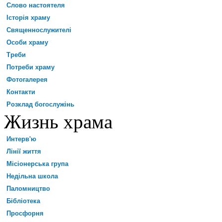
Слово настоятеля
Історія храму
Священнослужителі
Особи храму
Треби
Потреби храму
Фотогалерея
Контакти
Розклад богослужінь
Жизнь храма
Интерв'ю
Лінії життя
Місіонерська група
Недільна школа
Паломництво
Бібліотека
Просфорня