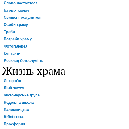
Слово настоятеля
Історія храму
Священнослужителі
Особи храму
Треби
Потреби храму
Фотогалерея
Контакти
Розклад богослужінь
Жизнь храма
Интерв'ю
Лінії життя
Місіонерська група
Недільна школа
Паломництво
Бібліотека
Просфорня