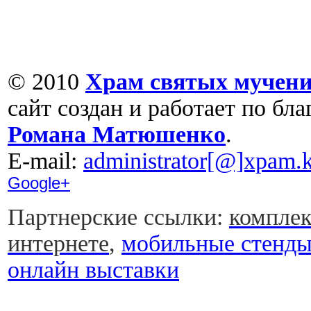
© 2010
Храм святых мучени
сайт создан и работает по бл
Романа Матюшенко
.
Е-mail:
administrator[@]xpam.k
Google+
Партнерские ссылки:
комплек
интернете
,
мобильные стенд
онлайн выставки