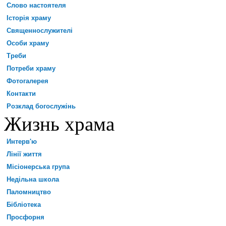
Слово настоятеля
Історія храму
Священнослужителі
Особи храму
Треби
Потреби храму
Фотогалерея
Контакти
Розклад богослужінь
Жизнь храма
Интерв'ю
Лінії життя
Місіонерська група
Недільна школа
Паломництво
Бібліотека
Просфорня