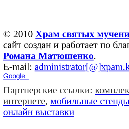
© 2010
Храм святых мучени
сайт создан и работает по бл
Романа Матюшенко
.
Е-mail:
administrator[@]xpam.k
Google+
Партнерские ссылки:
комплек
интернете
,
мобильные стенд
онлайн выставки