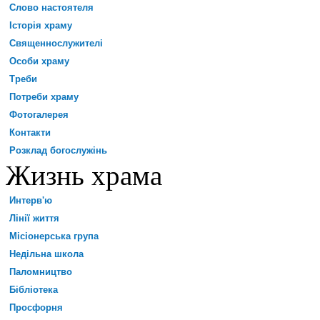
Слово настоятеля
Історія храму
Священнослужителі
Особи храму
Треби
Потреби храму
Фотогалерея
Контакти
Розклад богослужінь
Жизнь храма
Интерв'ю
Лінії життя
Місіонерська група
Недільна школа
Паломництво
Бібліотека
Просфорня