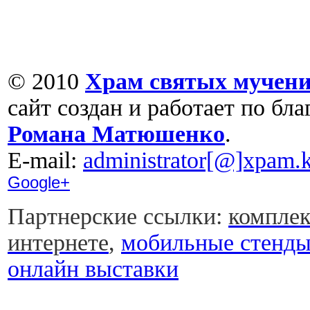
© 2010
Храм святых мучени
сайт создан и работает по бл
Романа Матюшенко
.
Е-mail:
administrator[@]xpam.k
Google+
Партнерские ссылки:
комплек
интернете
,
мобильные стенд
онлайн выставки