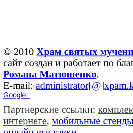
© 2010
Храм святых мучени
сайт создан и работает по бл
Романа Матюшенко
.
Е-mail:
administrator[@]xpam.k
Google+
Партнерские ссылки:
комплек
интернете
,
мобильные стенд
онлайн выставки