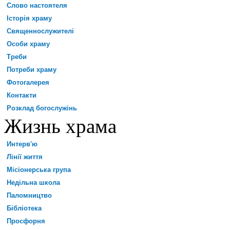
Слово настоятеля
Історія храму
Священнослужителі
Особи храму
Треби
Потреби храму
Фотогалерея
Контакти
Розклад богослужінь
Жизнь храма
Интерв'ю
Лінії життя
Місіонерська група
Недільна школа
Паломництво
Бібліотека
Просфорня