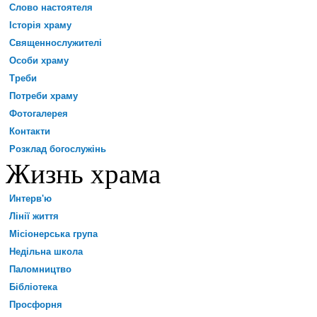
Слово настоятеля
Історія храму
Священнослужителі
Особи храму
Треби
Потреби храму
Фотогалерея
Контакти
Розклад богослужінь
Жизнь храма
Интерв'ю
Лінії життя
Місіонерська група
Недільна школа
Паломництво
Бібліотека
Просфорня