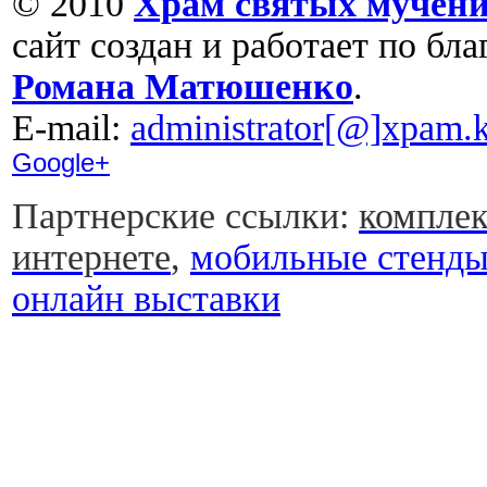
© 2010
Храм святых мучени
сайт создан и работает по бл
Романа Матюшенко
.
Е-mail:
administrator[@]xpam.k
Google+
Партнерские ссылки:
комплек
интернете
,
мобильные стенд
онлайн выставки