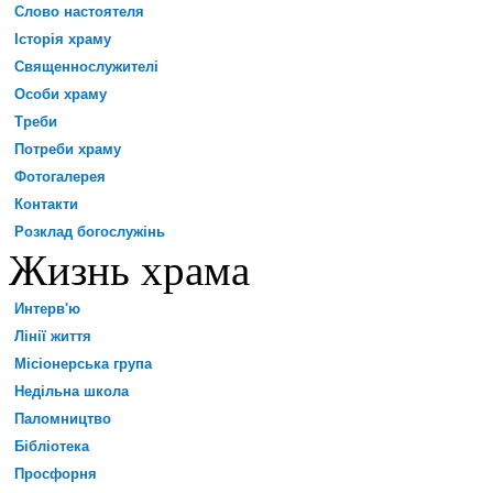
Слово настоятеля
Історія храму
Священнослужителі
Особи храму
Треби
Потреби храму
Фотогалерея
Контакти
Розклад богослужінь
Жизнь храма
Интерв'ю
Лінії життя
Місіонерська група
Недільна школа
Паломництво
Бібліотека
Просфорня