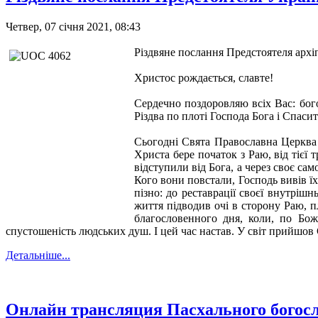
Четвер, 07 січня 2021, 08:43
Різдвяне послання Предстоятеля архі
Христос рождається, славте!
Сердечно поздоровляю всіх Вас: бого
Різдва по плоті Господа Бога і Спаси
Сьогодні Свята Православна Церква м
Христа бере початок з Раю, від тієї
відступили від Бога, а через своє с
Кого вони повстали, Господь вивів ї
пізно: до реставрації своєї внутріш
життя підводив очі в сторону Раю, п
благословенного дня, коли, по Божо
спустошеність людських душ. І цей час настав. У світ прийшо
Детальніше...
Онлайн трансляция Пасхального богосл