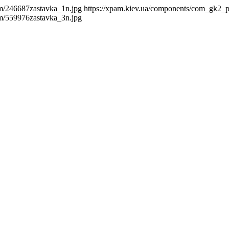
m/246687zastavka_1n.jpg
https://xpam.kiev.ua/components/com_gk2_
m/559976zastavka_3n.jpg