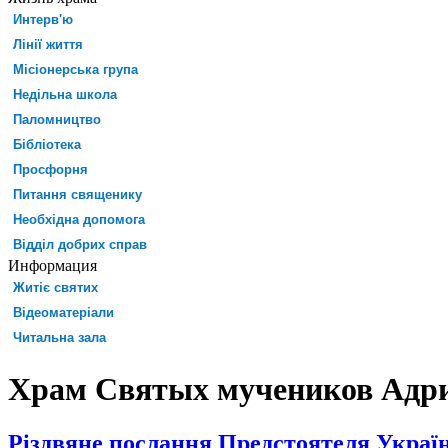
Интерв'ю
Лінії життя
Місіонерська група
Недільна школа
Паломництво
Бібліотека
Просфорня
Питання священику
Необхідна допомога
Відділ добрих справ
Информация
Житіє святих
Відеоматеріали
Читальна зала
Храм Святых мучеников Адриа
Різдвяне послання Предстоятеля Украї