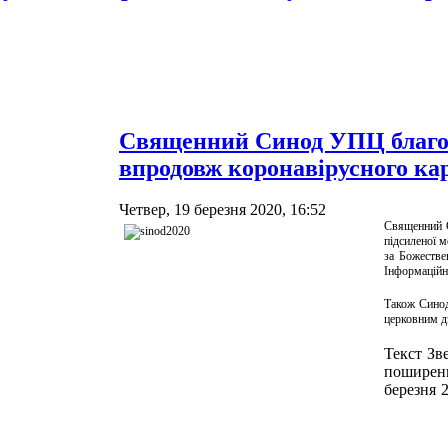
Священний Синод УПЦ благос
впродовж коронавірусного ка
Четвер, 19 березня 2020, 16:52
Священний С
підсиленої м
за Божестве
Інформаційн
Також Синод
церковним д
Текст Зв
поширен
березня 