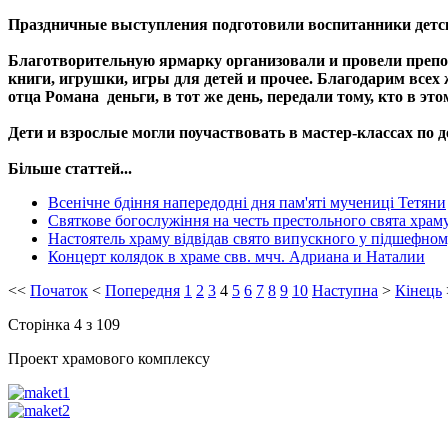
Праздничные выступления подготовили воспитанники детс
Благотворительную ярмарку организовали и провели препо
книги, игрушки, игры для детей и прочее. Благодарим всех
отца Романа деньги, в тот же день, передали тому, кто в эт
Дети и взрослые могли поучаствовать в мастер-классах по 
Більше статтей...
Всенічне бдіння напередодні дня пам'яті мучениці Тетяни
Святкове богослужіння на честь престольного свята храму 
Настоятель храму відвідав свято випускного у підшефно
Концерт колядок в храме свв. мчч. Адриана и Наталии
<<
Початок
<
Попередня
1
2
3
4
5
6
7
8
9
10
Наступна
>
Кінець
Сторінка 4 з 109
Проект храмового комплексу