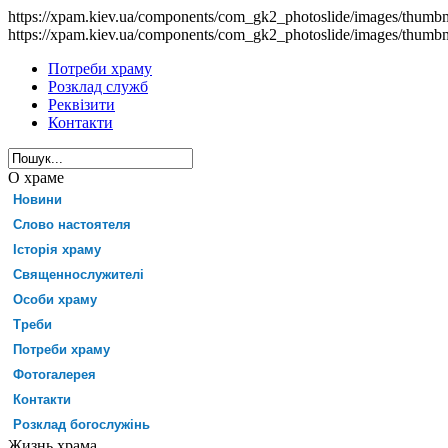
https://xpam.kiev.ua/components/com_gk2_photoslide/images/thumb
https://xpam.kiev.ua/components/com_gk2_photoslide/images/thumb
Потреби храму
Розклад служб
Реквізити
Контакти
О храме
Новини
Слово настоятеля
Історія храму
Священнослужителі
Особи храму
Треби
Потреби храму
Фотогалерея
Контакти
Розклад богослужінь
Жизнь храма