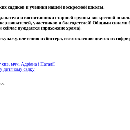
ких садиков и ученики нашей воскресной школы.
даватели и воспитанники старшей группы воскресной школы.
 жертвователей, участников и благодетелей! Общими силами 
ом сейчас нуждается (прихожане храма).
декупажу, плетению из биссера, изготовлению цветов из гофр
свв. мчч. Адріана і Наталії
му дитячому садку
>>