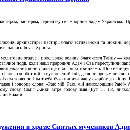
пастирям, пастирям, чернецтву і всім вірним чадам Української 
любиві архіпастирі і пастирі, благочестиві іноки та інокині, 
теля нашого Іісуса Христа.
олитовно згадує і прославляє велику благочестя Тайну — явлен
 трагічної події, коли наші прародичі Адам і Єва переступили за
амовиправдання вони стали ще й богопротивниками. Щоб не поруш
х з Раю в скорботний і спустошений світ, де вони зрозуміли свою
ньої спустошеності їм треба було випити чашу скорбот до кінця
лакав і говорив слова: «Раю мій, Раю, мій найсолодший Раю!» А
му слову, Сім’я Жінки зітре голову змія (Бут. 3, 15), дияво
в Син Божий.
ужения в храме Святых мучеников Адриа