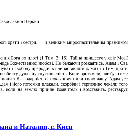
Православної Церкви
дорогі брати і сестри, — з великим мироспасительним празником
ня Бога во плоті (1 Тим. 3, 16). Тайна пришестя у світ Месії
повідь Божественної любові. Не бажаючи розкаятись, Адам і Єва
увати свободу прародичів і не заставляти їх жити з Тим, проти
 особисту душевну спустошеність. Вони зрозуміли, але було вже
. І вони з благодарністю і покаянням пили свою чашу. Адам усе
дам і його потомки плакали, скорбіли і терпеливо чекали того
ла, коли на землю прийде Ізбавитель і возставить, реставрує
на и Наталии, г. Киев