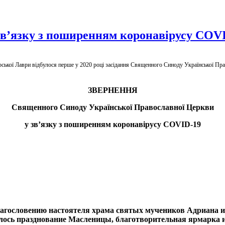
в’язку з поширенням коронавірусу COV
рської Лаври відбулося перше у 2020 році засідання Священного Синоду Української П
ЗВЕРНЕННЯ
Священного Синоду Української Православної Церкви
у зв’язку з поширенням коронавірусу COVID-19
благословению настоятеля храма святых мучеников Адриана
лось празднование Масленицы, благотворительная ярмарка 