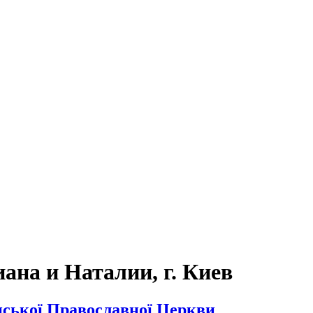
на и Наталии, г. Киев
нської Православної Церкви