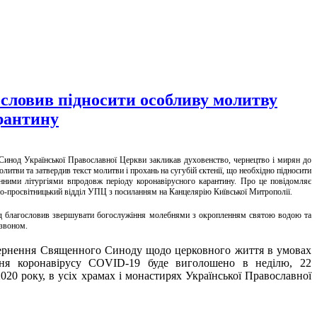
ловив підносити особливу молитву
рантину
инод Української Православної Церкви закликав духовенство, чернецтво і мирян до
олитви та затвердив текст молитви і прохань на сугубій єктенії, що необхідно підносити
нними літургіями впродовж періоду коронавірусного карантину. Про це повідомляє
о-просвітницький відділ УПЦ з посиланням на Канцелярію Київської Митрополії.
 благословив звершувати богослужіння молебнями з окропленням святою водою та
звоном.
ернення Священного Синоду щодо церковного життя в умовах
ня коронавірусу COVID-19 буде виголошено в неділю, 22
2020 року, в усіх храмах і монастирях Української Православної