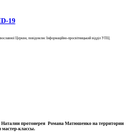
ID-19
равославної Церкви, повідомляє Інформаційно-просвітницький відділ УПЦ.
 и Наталии протоиерея Романа Матюшенко на территории
и мастер-классы.