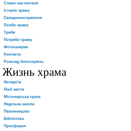
Слово настоятеля
Історія храму
Священнослужителі
Особи храму
Треби
Потреби храму
Фотогалерея
Контакти
Розклад богослужінь
Жизнь храма
Интерв'ю
Лінії життя
Місіонерська група
Недільна школа
Паломництво
Бібліотека
Просфорня