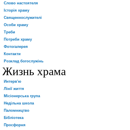
Слово настоятеля
Історія храму
Священнослужителі
Особи храму
Треби
Потреби храму
Фотогалерея
Контакти
Розклад богослужінь
Жизнь храма
Интерв'ю
Лінії життя
Місіонерська група
Недільна школа
Паломництво
Бібліотека
Просфорня