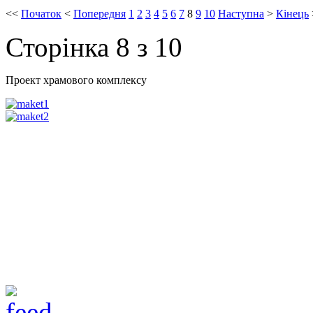
<<
Початок
<
Попередня
1
2
3
4
5
6
7
8
9
10
Наступна
>
Кінець
Сторінка 8 з 10
Проект храмового комплексу