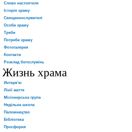
Слово настоятеля
Історія храму
Священнослужителі
Особи храму
Треби
Потреби храму
Фотогалерея
Контакти
Розклад богослужінь
Жизнь храма
Интерв'ю
Лінії життя
Місіонерська група
Недільна школа
Паломництво
Бібліотека
Просфорня