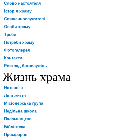
Слово настоятеля
Історія храму
Священнослужителі
Особи храму
Треби
Потреби храму
Фотогалерея
Контакти
Розклад богослужінь
Жизнь храма
Интерв'ю
Лінії життя
Місіонерська група
Недільна школа
Паломництво
Бібліотека
Просфорня