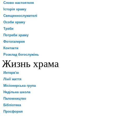
Слово настоятеля
Історія храму
Священнослужителі
Особи храму
Треби
Потреби храму
Фотогалерея
Контакти
Розклад богослужінь
Жизнь храма
Интерв'ю
Лінії життя
Місіонерська група
Недільна школа
Паломництво
Бібліотека
Просфорня