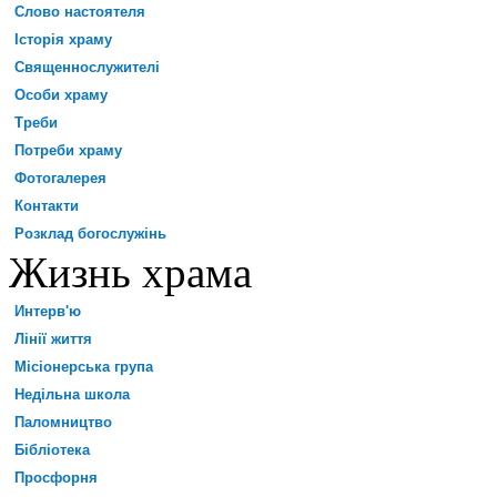
Слово настоятеля
Історія храму
Священнослужителі
Особи храму
Треби
Потреби храму
Фотогалерея
Контакти
Розклад богослужінь
Жизнь храма
Интерв'ю
Лінії життя
Місіонерська група
Недільна школа
Паломництво
Бібліотека
Просфорня