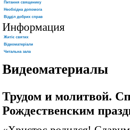
Питання священику
Необхідна допомога
Відділ добрих справ
Информация
Житіє святих
Відеоматеріали
Читальна зала
Видеоматериалы
Трудом и молитвой. С
Рождественским праз
«Христос родился!
Славим 