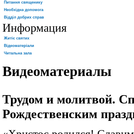
Питання священику
Необхідна допомога
Відділ добрих справ
Информация
Житіє святих
Відеоматеріали
Читальна зала
Видеоматериалы
Трудом и молитвой. С
Рождественским праз
«Христос родился!
Славим 