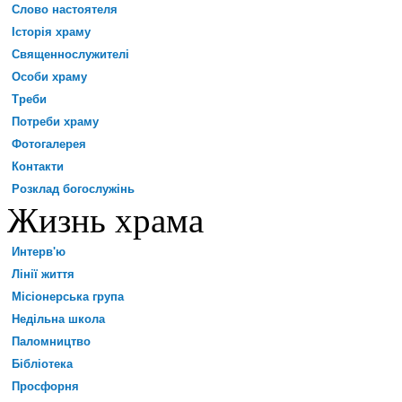
Слово настоятеля
Історія храму
Священнослужителі
Особи храму
Треби
Потреби храму
Фотогалерея
Контакти
Розклад богослужінь
Жизнь храма
Интерв'ю
Лінії життя
Місіонерська група
Недільна школа
Паломництво
Бібліотека
Просфорня