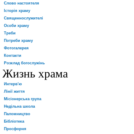
Слово настоятеля
Історія храму
Священнослужителі
Особи храму
Треби
Потреби храму
Фотогалерея
Контакти
Розклад богослужінь
Жизнь храма
Интерв'ю
Лінії життя
Місіонерська група
Недільна школа
Паломництво
Бібліотека
Просфорня