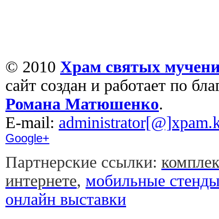
© 2010
Храм святых мучени
сайт создан и работает по бл
Романа Матюшенко
.
Е-mail:
administrator[@]xpam.k
Google+
Партнерские ссылки:
комплек
интернете
,
мобильные стенд
онлайн выставки