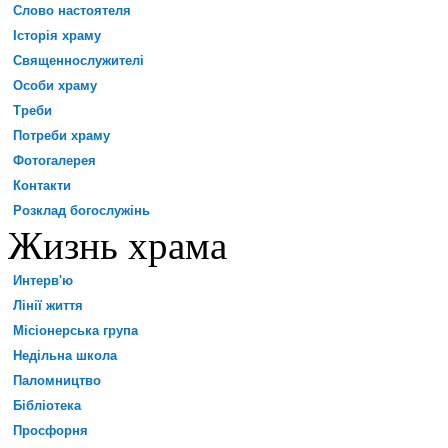
Слово настоятеля
Історія храму
Священнослужителі
Особи храму
Треби
Потреби храму
Фотогалерея
Контакти
Розклад богослужінь
Жизнь храма
Интерв'ю
Лінії життя
Місіонерська група
Недільна школа
Паломництво
Бібліотека
Просфорня