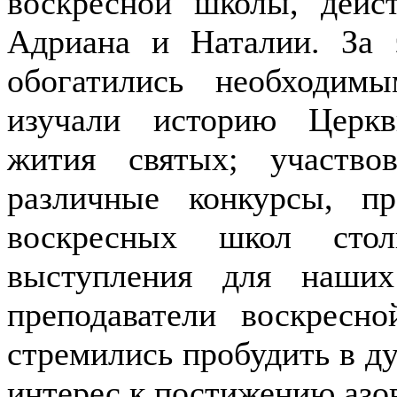
воскресной школы, дейс
Адриана и Наталии. За 
обогатились необходи
изучали историю Церкв
жития святых; участво
различные конкурсы, п
воскресных школ стол
выступления для наши
преподаватели воскрес
стремились пробудить в д
интерес к постижению азо