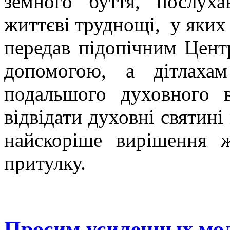
земного буття, послух
життєві труднощі, у яких
передав підопічним Цент
допомогою, а дітлаха
подальшого духовного 
відвідати духовні святині
найскоріше вирішення 
притулку.
Просим усиленных моли