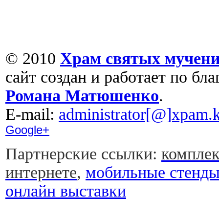
© 2010
Храм святых мучени
сайт создан и работает по бл
Романа Матюшенко
.
Е-mail:
administrator[@]xpam.k
Google+
Партнерские ссылки:
комплек
интернете
,
мобильные стенд
онлайн выставки