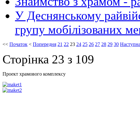
Знаймство з храмом - р
У Деснянському райвій
групу мобілізованих м
<<
Початок
<
Попередня
21
22
23
24
25
26
27
28
29
30
Наступн
Сторінка 23 з 109
Проект храмового комплексу