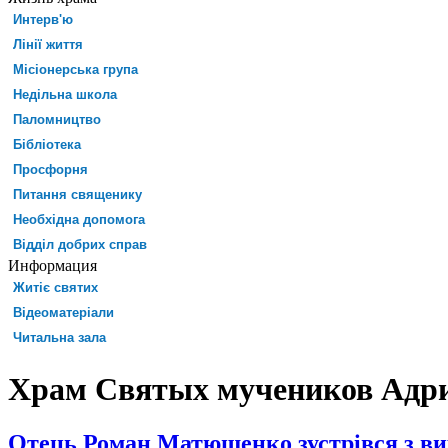
Интерв'ю
Лінії життя
Місіонерська група
Недільна школа
Паломництво
Бібліотека
Просфорня
Питання священику
Необхідна допомога
Відділ добрих справ
Информация
Житіє святих
Відеоматеріали
Читальна зала
Храм Святых мучеников Адриа
Отець Роман Матюшенко зустрівся з вих