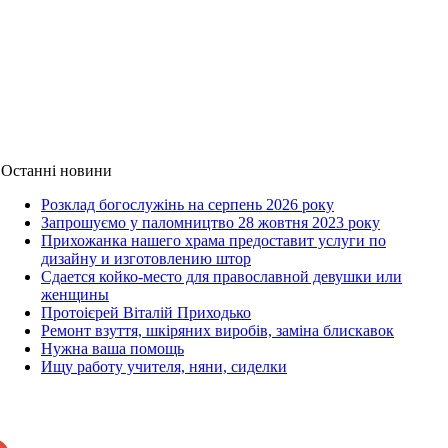
Останні новини
Розклад богослужінь на серпень 2026 року
Запрошуємо у паломництво 28 жовтня 2023 року
Прихожанка нашего храма предоставит услуги по
дизайну и изготовлению штор
Сдается койко-место для православной девушки или
женщины
Протоієрей Віталій Приходько
Ремонт взуття, шкіряних виробів, заміна блискавок
Нужна ваша помощь
Ищу работу учителя, няни, сиделки