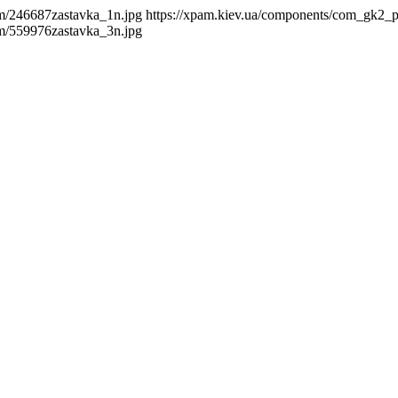
m/246687zastavka_1n.jpg
https://xpam.kiev.ua/components/com_gk2_
m/559976zastavka_3n.jpg