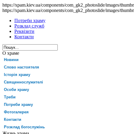
https://xpam.kiev.ua/components/com_gk2_photoslide/images/thumb
https://xpam.kiev.ua/components/com_gk2_photoslide/images/thumb
Потреби храму
Розклад служб
Реквізити
Контакти
О храме
Новини
Слово настоятеля
Історія храму
Священнослужителі
Особи храму
Треби
Потреби храму
Фотогалерея
Контакти
Розклад богослужінь
Жизнь храма