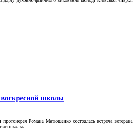
ідділу духовно-фізичного виховання молоді Київської єпархії
 воскресной школы
и протоиерея Романа Матюшенко состоялась встреча ветерана
сной школы.