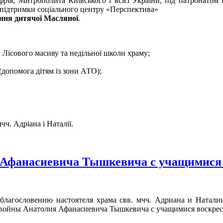
ія, Митрополита Київського і всієї України, під патронатом В
 підтримки соціального центру «Перспектива»
ання дитячої Масляної
.
 Лісового масиву та недільної школи храму;
(допомога дітям із зони АТО);
чч. Адріана і Наталії.
я Афанасиевича Тышкевича с учащимися
 благословению настоятеля храма свв. мчч. Адриана и Натали
войны Анатолия Афанасиевича Тышкевича с учащимися воскре