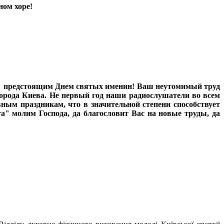
ном хоре!
и предстоящим Днем святых именин! Ваш неутомимый труд
города Киева. Не первый год наши радиослушатели во всем
ым праздникам, что в значительной степени способствует
а" молим Господа, да благословит Вас на новые труды, да