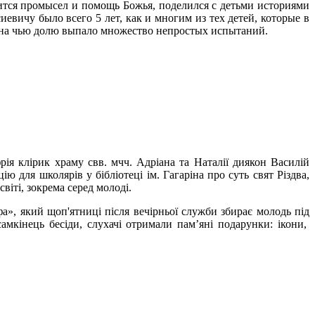
ится промысел и помощь Божья, поделился с детьми историями
иевичу было всего 5 лет, как и многим из тех детей, которые в
, на чью долю выпало множество непростых испытаний.
ія клірик храму свв. мчч. Адріана та Наталії диякон Василій
ю для школярів у бібліотеці ім. Гагаріна про суть свят Різдва,
іті, зокрема серед молоді.
фа», який щоп'ятниці після вечірньої служби збирає молодь під
самкінець бесіди, слухачі отримали пам’яні подарунки: ікони,