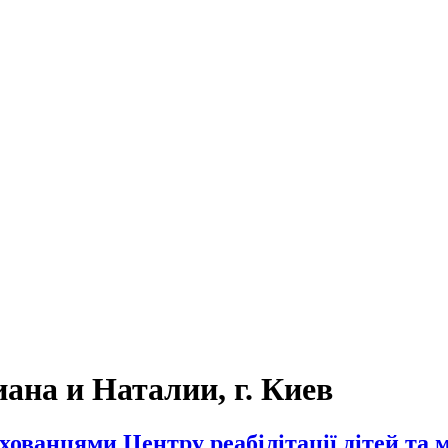
на и Наталии, г. Киев
ованцями Центру реабілітації дітей та м