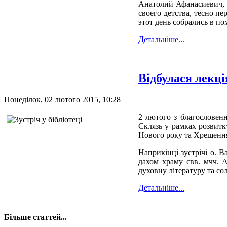
Анатолий Афанасиевич, ч
своего детства, тесно п
этот день собрались в п
Детальніше...
Відбулася лекц
Понеділок, 02 лютого 2015, 10:28
2 лютого з благословенн
Склязь у рамках розвитку
Нового року та Хрещення 
Наприкінці зустрічі о. В
дахом храму свв. мчч. А
духовну літературу та со
Детальніше...
Більше статтей...