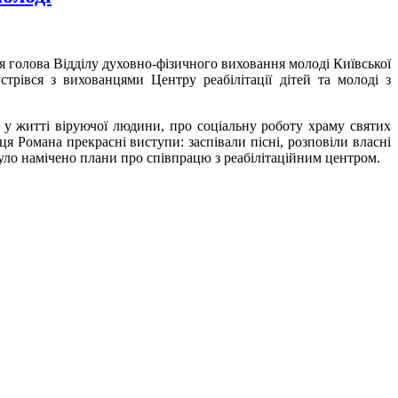
я голова Відділу духовно-фізичного виховання молоді Київської
трівся з вихованцями Центру реабілітації дітей та молоді з
я у житті віруючої людини, про соціальну роботу храму святих
ця Романа прекрасні виступи: заспівали пісні, розповіли власні
було намічено плани про співпрацю з реабілітаційним центром.