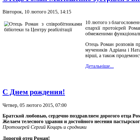
Вівторок, 10 лютого 2015, 14:15
10 лютого з благословен
єпархії протоієрей Ром
обмеженими функціональ
Отець Роман розповів пр
мучеників Адріана і Ната
вірші, а також продемонс
Детальніше...
С Днем рождения!
Четвер, 05 лютого 2015, 07:00
Братской любовью, сердечно поздравляем дорогого отца Ро
Желаем телесного здравия и достойного несения пастырског
Протоиерей Сергий Коцарь и сродники
Дорогой отец Роман!