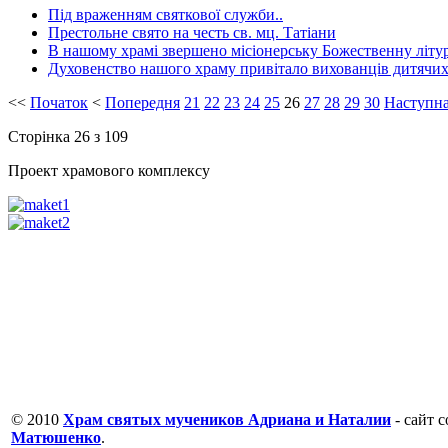
Під враженням святкової служби..
Престольне свято на честь св. мц. Татіани
В нашому храмі звершено місіонерську Божественну літу
Духовенство нашого храму привітало вихованців дитячих
<<
Початок
<
Попередня
21
22
23
24
25
26
27
28
29
30
Наступн
Сторінка 26 з 109
Проект храмового комплексу
© 2010
Храм святых мучеников Адриана и Наталии
- сайт 
Матюшенко
.