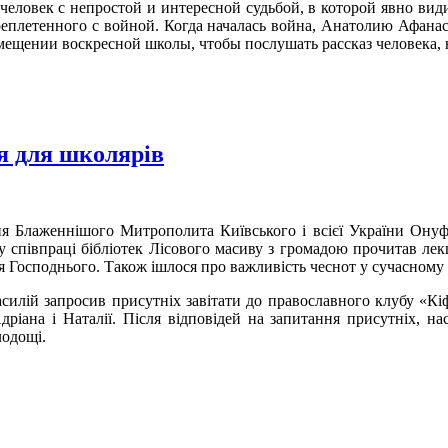
еловек с непростой и интересной судьбой, в которой явно вид
ереплетенного с войной. Когда началась война, Анатолию Афанас
омещении воскресной школы, чтобы послушать рассказ человека
ія для школярів
я Блаженнішого Митрополита Київського і всієї України Онуфр
 співпраці бібліотек Лісового масиву з громадою прочитав лекці
Господнього. Також ішлося про важливість чеснот у сучасному св
асилій запросив присутніх завітати до православного клубу «Кі
дріана і Наталії. Після відповідей на запитання присутніх, на
лодощі.