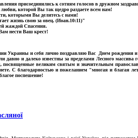
авления присоединились к сотням голосов в дружном заздрав
любви, которой Вы так щедро раздаете всем нам!
сти, которыми Вы делитесь с нами!
ет жизнь свою за овец. (Иоан.10:11)"
ей жаждой Спасения.
Вам нести Ваш крест!
нии Украины и себя лично поздравляю Вас Днем рождения 
ли давно и далеко известны за пределами Лесного массива 
, посвященные великим святым и значительным православн
ете. С благодарностью и пожеланием "многая и благая лет
благое поспешение!
асляної