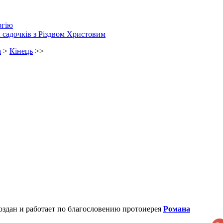
ргію
 садочків з Різдвом Христовим
а
>
Кінець
>>
создан и работает по благословению протоиерея
Романа