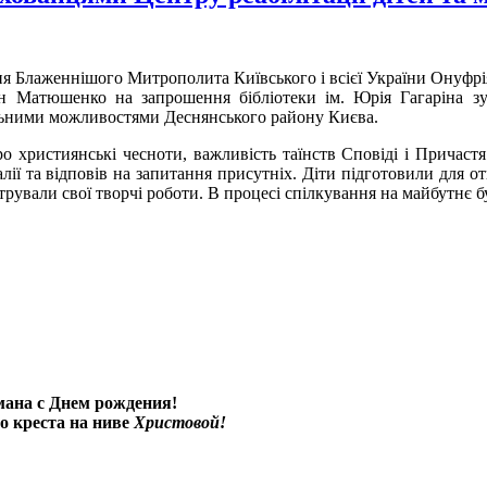
ня Блаженнішого Митрополита Київського і всієї України Онуфрі
ан Матюшенко на запрошення бібліотеки ім. Юрія Гагаріна зус
ними можливостями Деснянського району Києва.
о християнські чесноти, важливість таїнств Сповіді і Причаст
лії та відповів на запитання присутніх. Діти підготовили для от
трували свої творчі роботи. В процесі спілкування на майбутнє 
мана с Днем рождения!
о креста на ниве
Христовой!