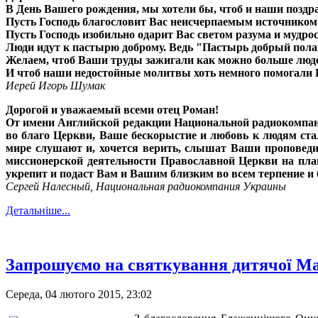
В День Вашего рождения, мы хотели бы, чтоб и наши поздр
Пусть Господь благословит Вас неисчерпаемым источником 
Пусть Господь изобильно одарит Вас светом разума и мудро
Люди идут к пастырю доброму. Ведь "Пастырь добрый полага
Желаем, чтоб Ваши труды зажигали как можно больше люд
И чтоб наши недостойные молитвы хоть немного помогали 
Иерей Игорь Шумак
Дорогой и уважаемый всеми отец Роман!
От имени Английской редакции Национальной радиокомпа
во благо Церкви, Ваше бескорыстие и любовь к людям ста
мире слушают и, хочется верить, слышат Ваши проповеди
миссионерской деятельности Православной Церкви на план
укрепит и подаст Вам и Вашим близким во всем терпение и 
Сергей Налесный, Национальная радиокомпания Украины
Детальніше...
Запрошуємо на святкування дитячої М
Середа, 04 лютого 2015, 23:02