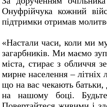
За дорученням очільник
Онуфрійчука кожний війс
підтримки отримав молитве
«Настали часи, коли ми м
загарбників. Ми маємо зуп
міста, стирає з обличчя з
мирне населення – літніх л
що на вас чекають батьки, 
на нашому боці. Будьт
Повертайтеся живими і зд