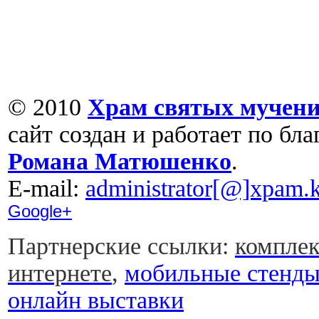
© 2010
Храм святых мучени
сайт создан и работает по бл
Романа Матюшенко
.
Е-mail:
administrator[@]xpam.k
Google+
Партнерские ссылки:
комплек
интернете
,
мобильные стенд
онлайн выставки