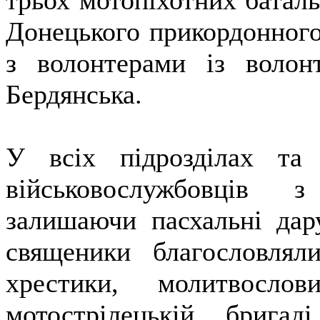
трьох мотопіхотних баталь
Донецького прикордонного 
з волонтерами із волон
Бердянська.
У всіх підрозділах та 
військовослужбовців 
залишаючи пасхальні дар
священики благословляли
хрестики, молитвосл
мотострілецькій брига