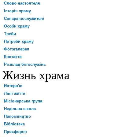
Слово настоятеля
Історія храму
Священнослужителі
Особи храму
Треби
Потреби храму
Фотогалерея
Контакти
Розклад богослужінь
Жизнь храма
Интерв'ю
Лінії життя
Місіонерська група
Недільна школа
Паломництво
Бібліотека
Просфорня