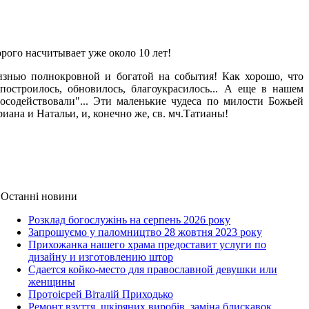
рого насчитывает уже около 10 лет!
нью полнокровной и богатой на события! Как хорошо, что
построилось, обновилось, благоукрасилось... А еще в нашем
посодействовали"... Эти маленькие чудеса по милости Божьей
иана и Натальи, и, конечно же, св. мч.Татианы!
Останні новини
Розклад богослужінь на серпень 2026 року
Запрошуємо у паломництво 28 жовтня 2023 року
Прихожанка нашего храма предоставит услуги по
дизайну и изготовлению штор
Сдается койко-место для православной девушки или
женщины
Протоієрей Віталій Приходько
Ремонт взуття, шкіряних виробів, заміна блискавок