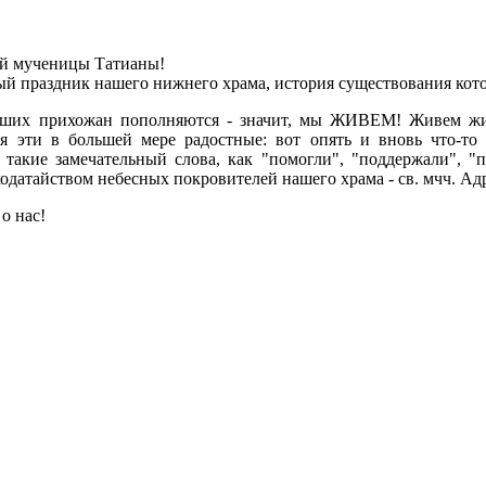
ой мученицы Татианы!
ый праздник нашего нижнего храма, история существования кото
аших прихожан пополняются - значит, мы ЖИВЕМ! Живем жиз
я эти в большей мере радостные: вот опять и вновь что-то 
 такие замечательный слова, как "помогли", "поддержали", "
одатайством небесных покровителей нашего храма - св. мчч. Адр
о нас!