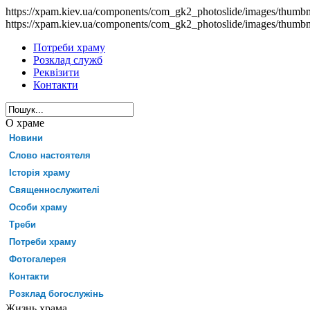
https://xpam.kiev.ua/components/com_gk2_photoslide/images/thumb
https://xpam.kiev.ua/components/com_gk2_photoslide/images/thumb
Потреби храму
Розклад служб
Реквізити
Контакти
О храме
Новини
Слово настоятеля
Історія храму
Священнослужителі
Особи храму
Треби
Потреби храму
Фотогалерея
Контакти
Розклад богослужінь
Жизнь храма