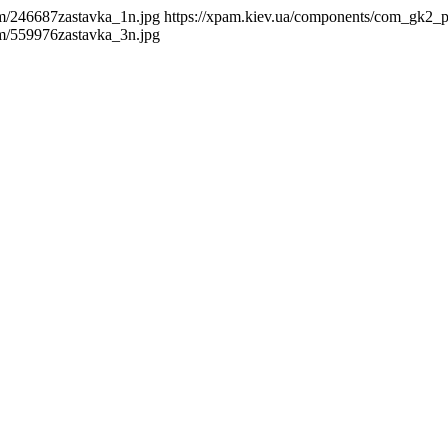
m/246687zastavka_1n.jpg
https://xpam.kiev.ua/components/com_gk2_
m/559976zastavka_3n.jpg