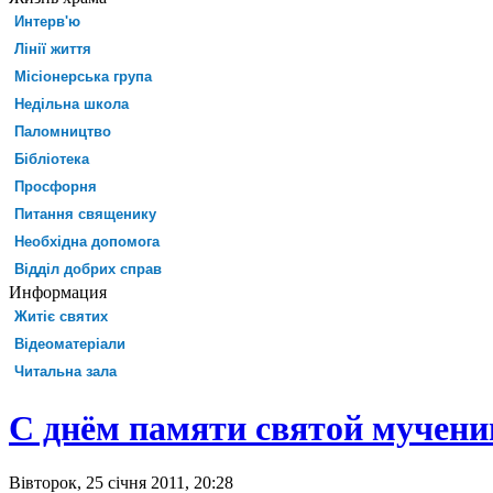
Интерв'ю
Лінії життя
Місіонерська група
Недільна школа
Паломництво
Бібліотека
Просфорня
Питання священику
Необхідна допомога
Відділ добрих справ
Информация
Житіє святих
Відеоматеріали
Читальна зала
C днём памяти святой мучен
Вівторок, 25 січня 2011, 20:28