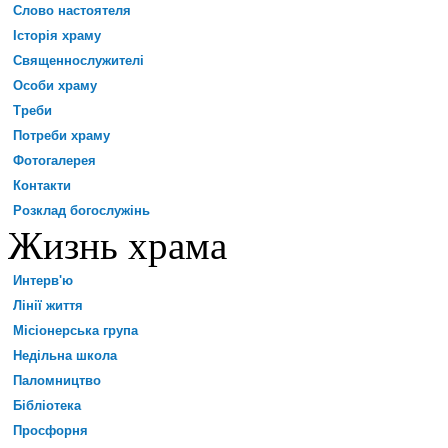
Слово настоятеля
Історія храму
Священнослужителі
Особи храму
Треби
Потреби храму
Фотогалерея
Контакти
Розклад богослужінь
Жизнь храма
Интерв'ю
Лінії життя
Місіонерська група
Недільна школа
Паломництво
Бібліотека
Просфорня