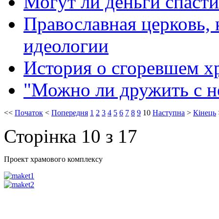
Могут ли деньги спаст
Православная церковь,
идеологии
История о сгоревшем х
"Можно ли дружить с 
<<
Початок
<
Попередня
1
2
3
4
5
6
7
8
9
10
Наступна
>
Кінець
Сторінка 10 з 17
Проект храмового комплексу