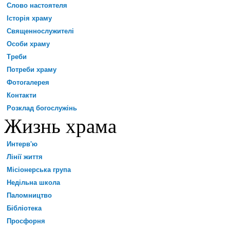
Слово настоятеля
Історія храму
Священнослужителі
Особи храму
Треби
Потреби храму
Фотогалерея
Контакти
Розклад богослужінь
Жизнь храма
Интерв'ю
Лінії життя
Місіонерська група
Недільна школа
Паломництво
Бібліотека
Просфорня