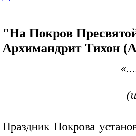
"На Покров Пресвято
Архимандрит Тихон (А
«...Радуйся,
(из акафиста 
Праздник Покрова устано