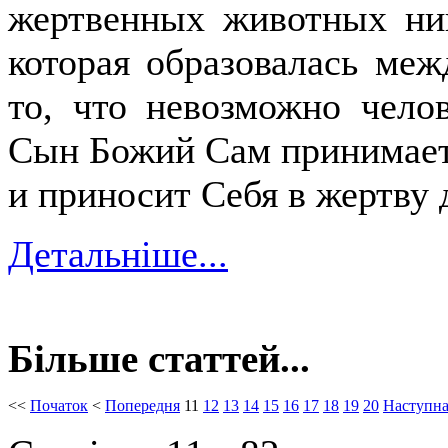
жертвенных животных ник
которая образовалась меж
то, что невозможно чело
Сын Божий Сам принимает 
и приносит Себя в жертву 
Детальніше...
Більше статтей...
<<
Початок
<
Попередня
11
12
13
14
15
16
17
18
19
20
Наступн